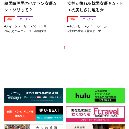
韓国映画界のベテラン女優ム
女性が憧れる韓国女優キム・ヒ
ン・ソリって？
エの美しさに迫る☆
注目
エンタメ
注目
エンタメ
クイーンメーカー
ムン・ソリ
キム・ヒエ
クイーンメーカー
私たちの人生レース
韓国女優
夫婦の世界
韓国ドラマ
1