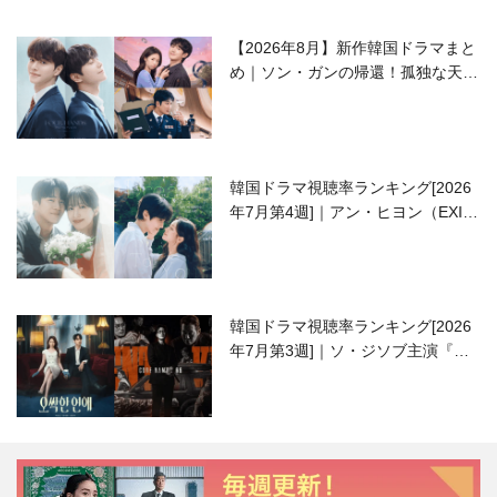
【2026年8月】新作韓国ドラマまと
め｜ソン・ガンの帰還！孤独な天才
高校生ピアニスト役
韓国ドラマ視聴率ランキング[2026
年7月第4週]｜アン・ヒヨン（EXID
ハニ）復帰作『愛が来る』に注目！
韓国ドラマ視聴率ランキング[2026
年7月第3週]｜ソ・ジソブ主演『エ
ージェント・キム』が勢い加速！