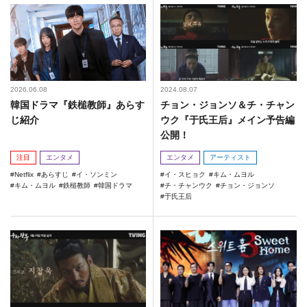
2026.06.08
2024.08.07
韓国ドラマ『鉄槌教師』あらす
チョン・ジョンソ＆チ・チャン
じ紹介
ウク『于氏王后』メイン予告編
公開！
注目
エンタメ
エンタメ
アーティスト
Netflix
あらすじ
イ・ソンミン
イ・スヒョク
キム・ムヨル
キム・ムヨル
鉄槌教師
韓国ドラマ
チ・チャンウク
チョン・ジョンソ
于氏王后