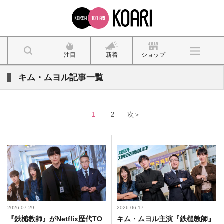
注目
新着
ショップ
キム・ムヨル記事一覧
1
2
次＞
2026.07.29
2026.06.17
『鉄槌教師』がNetflix歴代TO
キム・ムヨル主演『鉄槌教師』