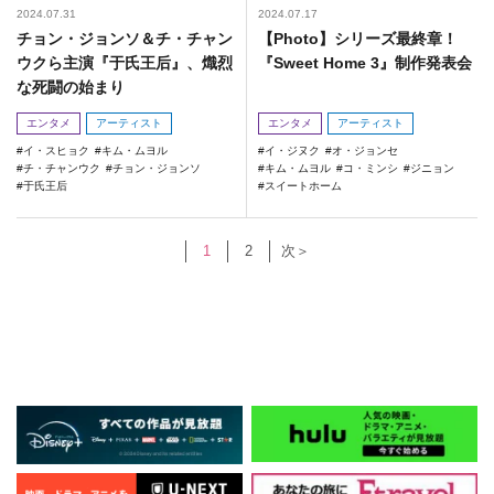
2024.07.31
2024.07.17
チョン・ジョンソ＆チ・チャン
【Photo】シリーズ最終章！
ウクら主演『于氏王后』、熾烈
『Sweet Home 3』制作発表会
な死闘の始まり
エンタメ
アーティスト
エンタメ
アーティスト
イ・スヒョク
キム・ムヨル
イ・ジヌク
オ・ジョンセ
チ・チャンウク
チョン・ジョンソ
キム・ムヨル
コ・ミンシ
ジニョン
于氏王后
スイートホーム
1
2
次＞