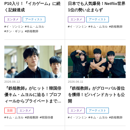
P10入り！『イカゲーム』に続
日本でも人気爆発！Netflix世界
く記録達成
1位の勢い止まらず
エンタメ
アーティスト
エンタメ
アーティスト
イ・ソンミン
キム・ムヨル
イ・ソンミン
キム・ムヨル
鉄槌教師
チン・ギジュ
鉄槌教師
2026.06.12
2026.06.11
『鉄槌教師』がヒット！韓国俳
『鉄槌教師』がグローバル首位
優キム・ムヨルに迫る！プロフ
を獲得！ビハインドカットも公
ィールからプライベートまで徹
開
底解剖
注目
エンタメ
エンタメ
アーティスト
キム・ムヨル
鉄槌教師
韓国俳優
イ・ソンミン
キム・ムヨル
鉄槌教師