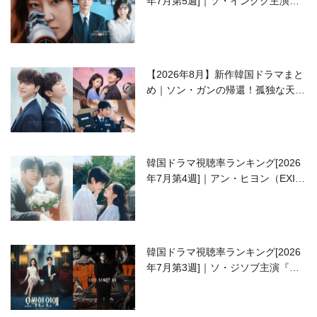
年7月第5週]｜ソ・イングク主演の
ラブコメがついに最終回！
【2026年8月】新作韓国ドラマまと
め｜ソン・ガンの帰還！孤独な天才
高校生ピアニスト役
韓国ドラマ視聴率ランキング[2026
年7月第4週]｜アン・ヒヨン（EXID
ハニ）復帰作『愛が来る』に注目！
韓国ドラマ視聴率ランキング[2026
年7月第3週]｜ソ・ジソブ主演『エ
ージェント・キム』が勢い加速！