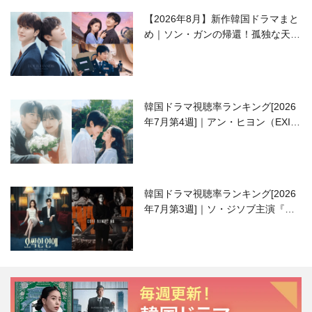
【2026年8月】新作韓国ドラマまと
め｜ソン・ガンの帰還！孤独な天才
高校生ピアニスト役
韓国ドラマ視聴率ランキング[2026
年7月第4週]｜アン・ヒヨン（EXID
ハニ）復帰作『愛が来る』に注目！
韓国ドラマ視聴率ランキング[2026
年7月第3週]｜ソ・ジソブ主演『エ
ージェント・キム』が勢い加速！