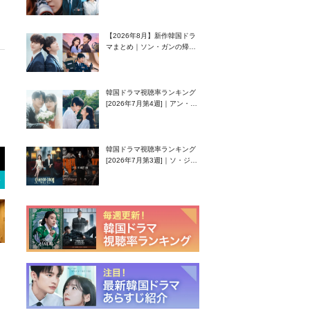
グク主演のラブコメがついに
最終回！
【2026年8月】新作韓国ドラ
マまとめ｜ソン・ガンの帰
還！孤独な天才高校生ピアニ
スト役
韓国ドラマ視聴率ランキング
[2026年7月第4週]｜アン・ヒ
ヨン（EXID ハニ）復帰作
『愛が来る』に注目！
韓国ドラマ視聴率ランキング
[2026年7月第3週]｜ソ・ジソ
ブ主演『エージェント・キ
ム』が勢い加速！