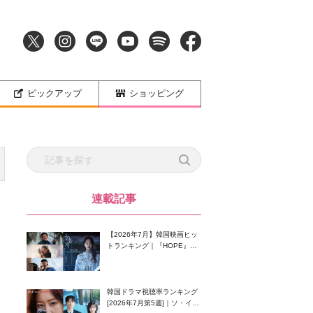
ピックアップ
ショッピング
連載記事
【2026年7月】韓国映画ヒッ
トランキング｜『HOPE』が
首位！8月公開の注目作は？
ま
韓国ドラマ視聴率ランキング
[2026年7月第5週]｜ソ・イン