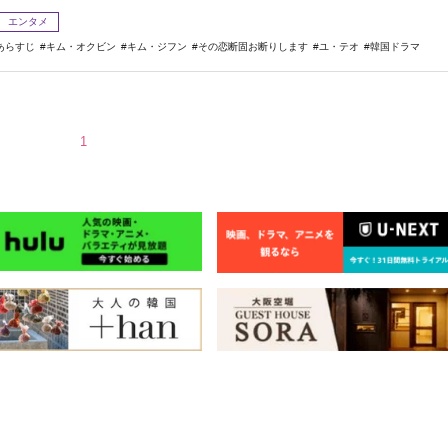
エンタメ
あらすじ
キム・オクビン
キム・ジフン
その恋断固お断りします
ユ・テオ
韓国ドラマ
1