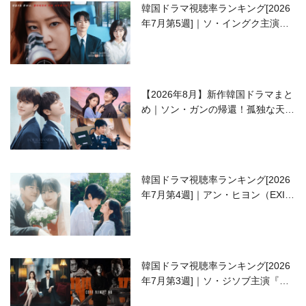
韓国ドラマ視聴率ランキング[2026
年7月第5週]｜ソ・イングク主演の
ラブコメがついに最終回！
【2026年8月】新作韓国ドラマまと
め｜ソン・ガンの帰還！孤独な天才
高校生ピアニスト役
韓国ドラマ視聴率ランキング[2026
年7月第4週]｜アン・ヒヨン（EXID
ハニ）復帰作『愛が来る』に注目！
韓国ドラマ視聴率ランキング[2026
年7月第3週]｜ソ・ジソブ主演『エ
ージェント・キム』が勢い加速！