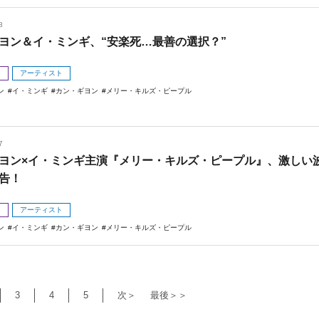
8
ヨン＆イ・ミンギ、“安楽死…最善の選択？”
メ
アーティスト
ン
イ・ミンギ
カン・ギヨン
メリー・キルズ・ピープル
7
ヨン×イ・ミンギ主演『メリー・キルズ・ピープル』、激しい
告！
メ
アーティスト
ン
イ・ミンギ
カン・ギヨン
メリー・キルズ・ピープル
3
4
5
次＞
最後＞＞