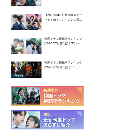
グク主演のラブコメがついに
最終回！
【2026年8月】新作韓国ドラ
マまとめ｜ソン・ガンの帰
還！孤独な天才高校生ピアニ
スト役
韓国ドラマ視聴率ランキング
[2026年7月第4週]｜アン・ヒ
ヨン（EXID ハニ）復帰作
『愛が来る』に注目！
韓国ドラマ視聴率ランキング
[2026年7月第3週]｜ソ・ジソ
ブ主演『エージェント・キ
ム』が勢い加速！