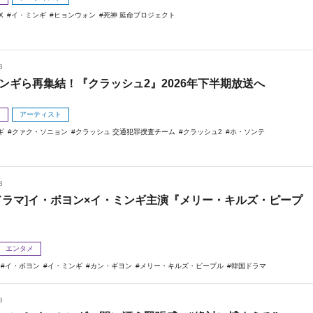
X
イ・ミンギ
ヒョンウォン
死神 延命プロジェクト
3
ンギら再集結！『クラッシュ2』2026年下半期放送へ
メ
アーティスト
ギ
クァク・ソニョン
クラッシュ 交通犯罪捜査チーム
クラッシュ2
ホ・ソンテ
8
ドラマ]イ・ボヨン×イ・ミンギ主演『メリー・キルズ・ピープ
エンタメ
イ・ボヨン
イ・ミンギ
カン・ギヨン
メリー・キルズ・ピープル
韓国ドラマ
8