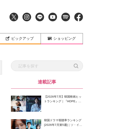
ピックアップ
ショッピング
連載記事
【2026年7月】韓国映画ヒッ
トランキング｜『HOPE』が
首位！8月公開の注目作は？
韓国ドラマ視聴率ランキング
[2026年7月第5週]｜ソ・イン