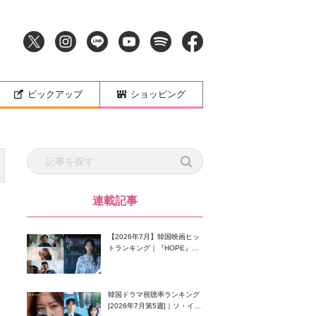
ピックアップ
ショッピング
連載記事
【2026年7月】韓国映画ヒッ
トランキング｜『HOPE』が
首位！8月公開の注目作は？
韓国ドラマ視聴率ランキング
[2026年7月第5週]｜ソ・イン