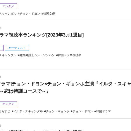
エンタメ
スキャンダル
チョン・ドヨン
韓国女優
6
ラマ視聴率ランキング[2023年3月1週目]
メ
アーティスト
スキャンダル
離婚弁護士シン・ソンハン
韓国ドラマ視聴率
3
ドラマ]チョン・ドヨン×チョン・ギョンホ主演『イルタ・スキ
～恋は特訓コースで～』
エンタメ
あらすじ
イルタ・スキャンダル
チョン・ギョンホ
チョン・ドヨン
韓国ドラマ
5