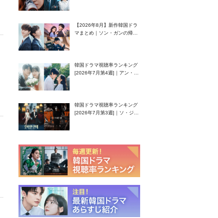
グク主演のラブコメがついに
最終回！
【2026年8月】新作韓国ドラ
マまとめ｜ソン・ガンの帰
還！孤独な天才高校生ピアニ
スト役
韓国ドラマ視聴率ランキング
[2026年7月第4週]｜アン・ヒ
ヨン（EXID ハニ）復帰作
『愛が来る』に注目！
韓国ドラマ視聴率ランキング
[2026年7月第3週]｜ソ・ジソ
ブ主演『エージェント・キ
ム』が勢い加速！
ャ