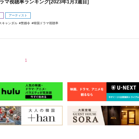
ラマ視聴率ランキング[2023年1月3週目]
メ
アーティスト
スキャンダル
禁婚令
韓国ドラマ視聴率
1