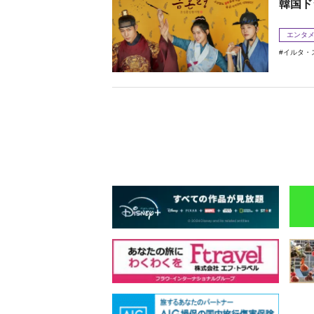
韓国ド
エンタ
イルタ・