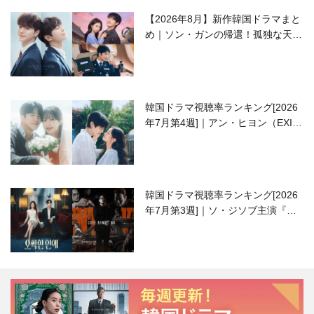
【2026年8月】新作韓国ドラマまと
め｜ソン・ガンの帰還！孤独な天才
高校生ピアニスト役
韓国ドラマ視聴率ランキング[2026
年7月第4週]｜アン・ヒヨン（EXID
ハニ）復帰作『愛が来る』に注目！
韓国ドラマ視聴率ランキング[2026
年7月第3週]｜ソ・ジソブ主演『エ
ージェント・キム』が勢い加速！