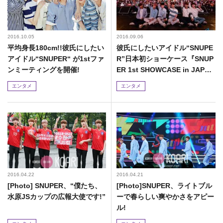
2016.10.05
2016.09.06
平均身長180cm!!彼氏にしたい
彼氏にしたいアイドル“SNUPE
アイドル“SNUPER“ が1stファ
R”日本初ショーケース『SNUP
ンミーティングを開催!
ER 1st SHOWCASE in JAPA
N』を開催!日本デビュー曲初披
エンタメ
エンタメ
露も!!
2016.04.22
2016.04.21
[Photo] SNUPER、“僕たち、
[Photo]SNUPER、ライトブル
水原JSカップの広報大使です!”
ーで春らしい爽やかさをアピー
ル!