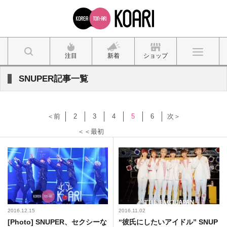
注目
新着
ショップ
SNUPER記事一覧
＜前
2
3
4
5
6
次＞
＜＜最初
2016.12.15
2016.11.02
[Photo] SNUPER、セクシーな
“彼氏にしたいアイドル” SNUP