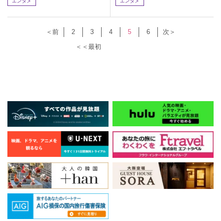
エンタメ
エンタメ
＜前
2
3
4
5
6
次＞
＜＜最初