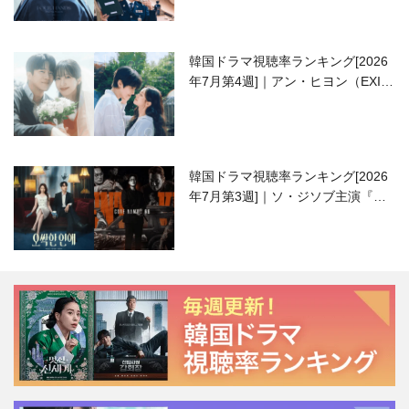
韓国ドラマ視聴率ランキング[2026
年7月第4週]｜アン・ヒヨン（EXID
ハニ）復帰作『愛が来る』に注目！
韓国ドラマ視聴率ランキング[2026
年7月第3週]｜ソ・ジソブ主演『エ
ージェント・キム』が勢い加速！