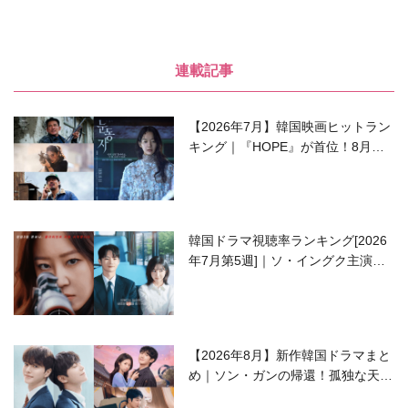
連載記事
【2026年7月】韓国映画ヒットラン
キング｜『HOPE』が首位！8月公
開の注目作は？
韓国ドラマ視聴率ランキング[2026
年7月第5週]｜ソ・イングク主演の
ラブコメがついに最終回！
【2026年8月】新作韓国ドラマまと
め｜ソン・ガンの帰還！孤独な天才
高校生ピアニスト役