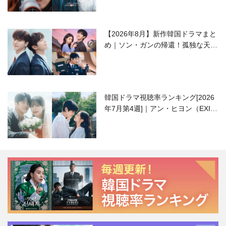
【2026年8月】新作韓国ドラマまと
め｜ソン・ガンの帰還！孤独な天才
高校生ピアニスト役
韓国ドラマ視聴率ランキング[2026
年7月第4週]｜アン・ヒヨン（EXID
ハニ）復帰作『愛が来る』に注目！