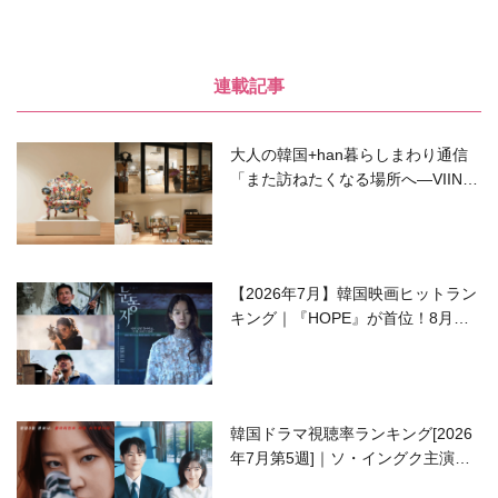
連載記事
大人の韓国+han暮らしまわり通信
「また訪ねたくなる場所へ―VIIN C
ollection」
【2026年7月】韓国映画ヒットラン
キング｜『HOPE』が首位！8月公
開の注目作は？
韓国ドラマ視聴率ランキング[2026
年7月第5週]｜ソ・イングク主演の
ラブコメがついに最終回！