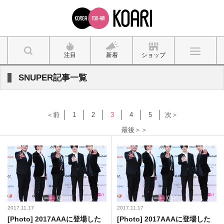
注目
新着
ショップ
SNUPER記事一覧
＜前
1
2
3
4
5
次＞
最後＞＞
2017.11.17
2017.11.17
[Photo] 2017AAAに登場した
[Photo] 2017AAAに登場した