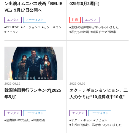
ン出演オムニバス映画『BELIE
025年6月2週目]
VE』9月17日公開へ
エンタメ
アーティスト
注目
エンタメ
BELIEVE
イ・ジョンハ
カン・ギヨン
主役の初体験私が奪っちゃいました
ソヒョン
私たちの映画
韓国ドラマ視聴率
2025.06.12
2025.06.06
韓国映画興行ランキング[2025
オク・テギョン＆ソヒョン、二
年5月]
人のケミは“10点満点中10点”
エンタメ
アーティスト
エンタメ
アーティスト
悪魔祓い株式会社
韓国映画
オク・テギョン
ソヒョン
主役の初体験、私が奪っちゃいました