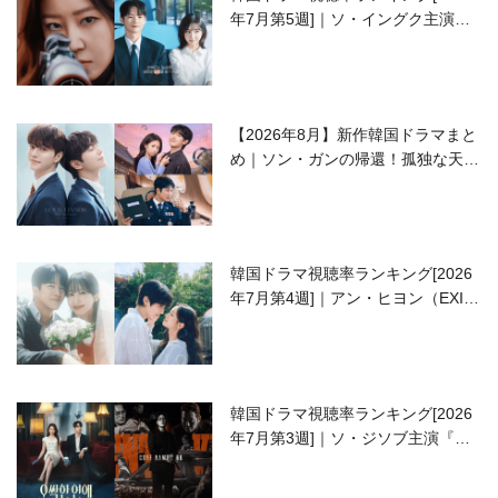
年7月第5週]｜ソ・イングク主演の
ラブコメがついに最終回！
【2026年8月】新作韓国ドラマまと
め｜ソン・ガンの帰還！孤独な天才
高校生ピアニスト役
韓国ドラマ視聴率ランキング[2026
年7月第4週]｜アン・ヒヨン（EXID
ハニ）復帰作『愛が来る』に注目！
韓国ドラマ視聴率ランキング[2026
年7月第3週]｜ソ・ジソブ主演『エ
ージェント・キム』が勢い加速！