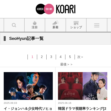
注目
新着
ショップ
SeoHyun記事一覧
1
2
3
4
5
次＞
最後＞＞
2025.09.03
2025.06.16
イ・ジョンハ＆少女時代ソヒョ
韓国ドラマ視聴率ランキング[2