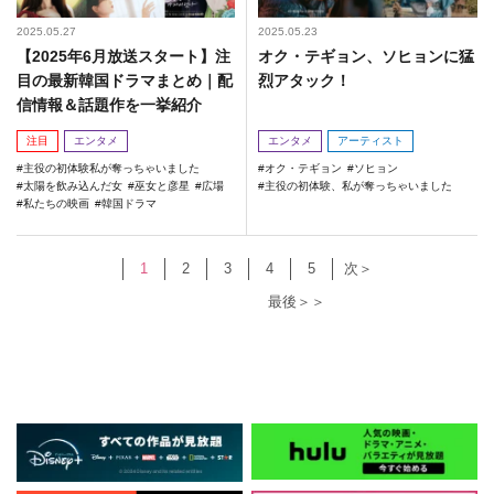
2025.05.27
2025.05.23
【2025年6月放送スタート】注
オク・テギョン、ソヒョンに猛
目の最新韓国ドラマまとめ｜配
烈アタック！
信情報＆話題作を一挙紹介
注目
エンタメ
エンタメ
アーティスト
主役の初体験私が奪っちゃいました
オク・テギョン
ソヒョン
太陽を飲み込んだ女
巫女と彦星
広場
主役の初体験、私が奪っちゃいました
私たちの映画
韓国ドラマ
1
2
3
4
5
次＞
最後＞＞