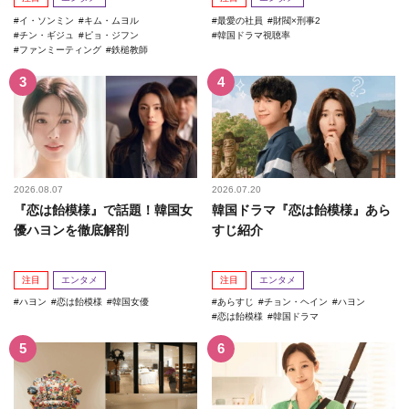
イ・ソンミン
キム・ムヨル
最愛の社員
財閥×刑事2
チン・ギジュ
ピョ・ジフン
韓国ドラマ視聴率
ファンミーティング
鉄槌教師
2026.08.07
2026.07.20
『恋は飴模様』で話題！韓国女
韓国ドラマ『恋は飴模様』あら
優ハヨンを徹底解剖
すじ紹介
注目
エンタメ
注目
エンタメ
ハヨン
恋は飴模様
韓国女優
あらすじ
チョン・ヘイン
ハヨン
恋は飴模様
韓国ドラマ