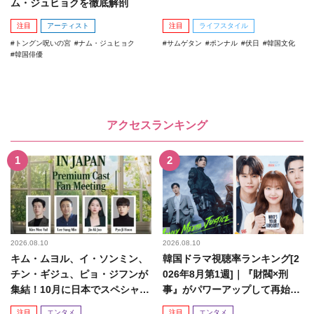
ム・ジュヒョクを徹底解剖
注目
アーティスト
注目
ライフスタイル
トングン呪いの宮
ナム・ジュヒョク
サムゲタン
ポンナル
伏日
韓国文化
韓国俳優
アクセスランキング
2026.08.10
2026.08.10
キム・ムヨル、イ・ソンミン、
韓国ドラマ視聴率ランキング[2
チン・ギジュ、ピョ・ジフンが
026年8月第1週]｜『財閥×刑
集結！10月に日本でスペシャル
事』がパワーアップして再始
ファンミーティング開催決...
動！
注目
エンタメ
注目
エンタメ