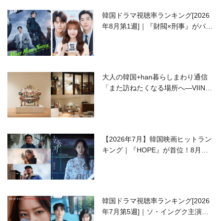
韓国ドラマ視聴率ランキング[2026
年8月第1週]｜『財閥×刑事』がパワ
ーアップして再始動！
大人の韓国+han暮らしまわり通信
「また訪ねたくなる場所へ―VIIN C
ollection」
【2026年7月】韓国映画ヒットラン
キング｜『HOPE』が首位！8月公
開の注目作は？
韓国ドラマ視聴率ランキング[2026
年7月第5週]｜ソ・イングク主演の