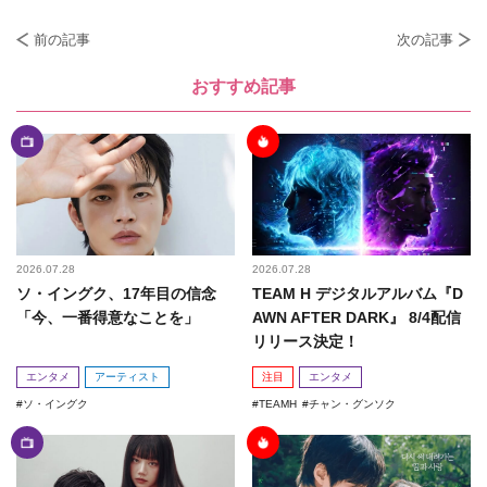
前の記事
次の記事
おすすめ記事
2026.07.28
2026.07.28
ソ・イングク、17年目の信念
TEAM H デジタルアルバム『D
「今、一番得意なことを」
AWN AFTER DARK』 8/4配信
リリース決定！
エンタメ
アーティスト
注目
エンタメ
ソ・イングク
TEAMH
チャン・グンソク