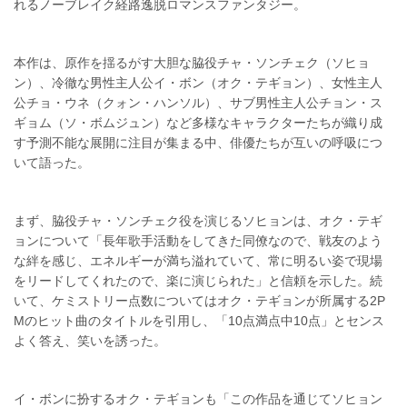
れるノーブレイク経路逸脱ロマンスファンタジー。
本作は、原作を揺るがす大胆な脇役チャ・ソンチェク（ソヒョ
ン）、冷徹な男性主人公イ・ボン（オク・テギョン）、女性主人
公チョ・ウネ（クォン・ハンソル）、サブ男性主人公チョン・ス
ギョム（ソ・ボムジュン）など多様なキャラクターたちが織り成
す予測不能な展開に注目が集まる中、俳優たちが互いの呼吸につ
いて語った。
まず、脇役チャ・ソンチェク役を演じるソヒョンは、オク・テギ
ョンについて「長年歌手活動をしてきた同僚なので、戦友のよう
な絆を感じ、エネルギーが満ち溢れていて、常に明るい姿で現場
をリードしてくれたので、楽に演じられた」と信頼を示した。続
いて、ケミストリー点数についてはオク・テギョンが所属する2P
Mのヒット曲のタイトルを引用し、「10点満点中10点」とセンス
よく答え、笑いを誘った。
イ・ボンに扮するオク・テギョンも「この作品を通じてソヒョン