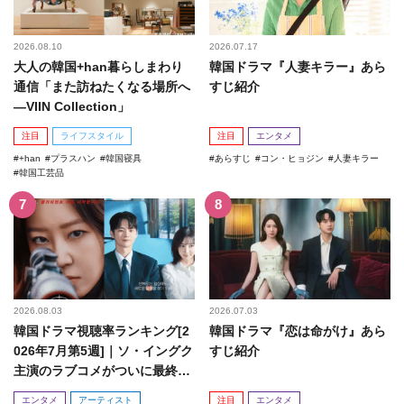
2026.08.10
2026.07.17
大人の韓国+han暮らしまわり
韓国ドラマ『人妻キラー』あら
通信「また訪ねたくなる場所へ
すじ紹介
―VIIN Collection」
注目
ライフスタイル
注目
エンタメ
+han
プラスハン
韓国寝具
あらすじ
コン・ヒョジン
人妻キラー
韓国工芸品
2026.08.03
2026.07.03
韓国ドラマ視聴率ランキング[2
韓国ドラマ『恋は命がけ』あら
026年7月第5週]｜ソ・イングク
すじ紹介
主演のラブコメがついに最終
回！
エンタメ
アーティスト
注目
エンタメ