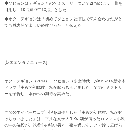
◆ソヒョンはテギョンとのケミストリーついて2PMのヒット曲を
引用し「10点満点中10点」とした
◆オク・テギョンは「初めてソヒョンと演技で息を合わせたがと
ても魅力的で楽しい経験だった」と伝えた
—
[韓国エンタメニュース]
オク・テギョン（2PM）、ソヒョン（少女時代）がKBS2TV新水木
ドラマ『主役の初体験、私が奪っちゃいました』でのケミストリ
ーを予告し、本作への期待を高めた。
同名のネイバーウェブ小説を原作とした『主役の初体験、私が奪
っちゃいました』は、平凡な女子大生Kの魂が宿ったロマンス小説
の中の脇役が、執着心の強い男と一夜を過ごすことで繰り広げら