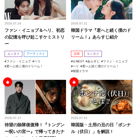
2026.07.24
2026.07.21
ファン・イニョプ＆ヘリ、初恋
韓国ドラマ『君へと続く僕のド
の記憶を呼び起こすケミストリ
リーム！』あらすじ紹介
ー
エンタメ
アーティスト
注目
エンタメ
ファン・イニョプ
ヘリ
U-NEXT
あらすじ
ファン・イニョプ
君へと続く僕のドリーム！
ヘリ
君へと続く僕のドリーム！
韓国ドラマ
2026.07.17
2026.07.01
待望の除隊後復帰！『トングン
韓国版・土用の丑の日「ポンナ
ー呪いの宮ー』で帰ってきたナ
ル（伏日）」を解説！