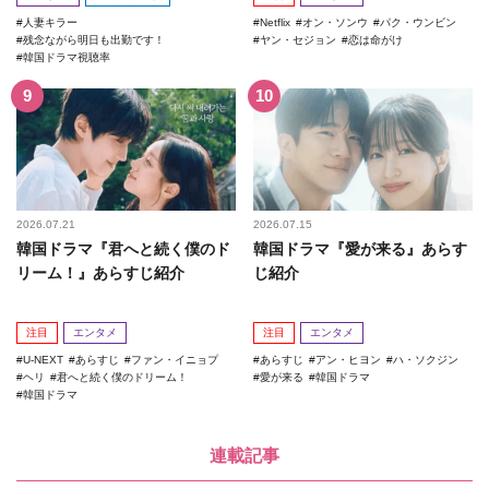
人妻キラー
Netflix
オン・ソンウ
パク・ウンビン
残念ながら明日も出勤です！
ヤン・セジョン
恋は命がけ
韓国ドラマ視聴率
2026.07.21
2026.07.15
韓国ドラマ『君へと続く僕のド
韓国ドラマ『愛が来る』あらす
リーム！』あらすじ紹介
じ紹介
注目
エンタメ
注目
エンタメ
U-NEXT
あらすじ
ファン・イニョプ
あらすじ
アン・ヒヨン
ハ・ソクジン
ヘリ
君へと続く僕のドリーム！
愛が来る
韓国ドラマ
韓国ドラマ
連載記事