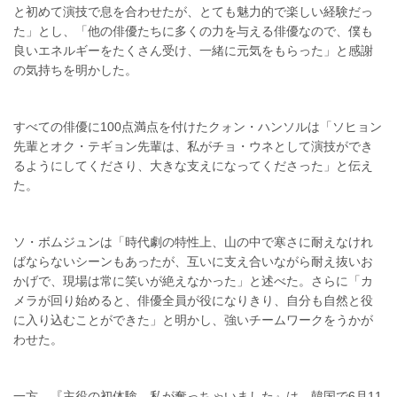
と初めて演技で息を合わせたが、とても魅力的で楽しい経験だっ
た」とし、「他の俳優たちに多くの力を与える俳優なので、僕も
良いエネルギーをたくさん受け、一緒に元気をもらった」と感謝
の気持ちを明かした。
すべての俳優に100点満点を付けたクォン・ハンソルは「ソヒョン
先輩とオク・テギョン先輩は、私がチョ・ウネとして演技ができ
るようにしてくださり、大きな支えになってくださった」と伝え
た。
ソ・ボムジュンは「時代劇の特性上、山の中で寒さに耐えなけれ
ばならないシーンもあったが、互いに支え合いながら耐え抜いお
かげで、現場は常に笑いが絶えなかった」と述べた。さらに「カ
メラが回り始めると、俳優全員が役になりきり、自分も自然と役
に入り込むことができた」と明かし、強いチームワークをうかが
わせた。
一方、『主役の初体験、私が奪っちゃいました』は、韓国で6月11