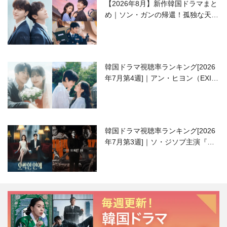
【2026年8月】新作韓国ドラマまと
め｜ソン・ガンの帰還！孤独な天才
高校生ピアニスト役
韓国ドラマ視聴率ランキング[2026
年7月第4週]｜アン・ヒヨン（EXID
ハニ）復帰作『愛が来る』に注目！
韓国ドラマ視聴率ランキング[2026
年7月第3週]｜ソ・ジソブ主演『エ
ージェント・キム』が勢い加速！