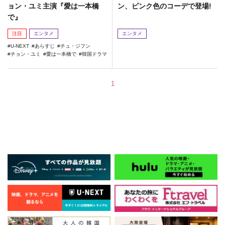
ョン・ユミ主演『愛は一本橋
ン、ピンク色のコーデで登場!
で』
注目
エンタメ
エンタメ
U-NEXT
あらすじ
チュ・ジフン
チョン・ユミ
愛は一本橋で
韓国ドラマ
1