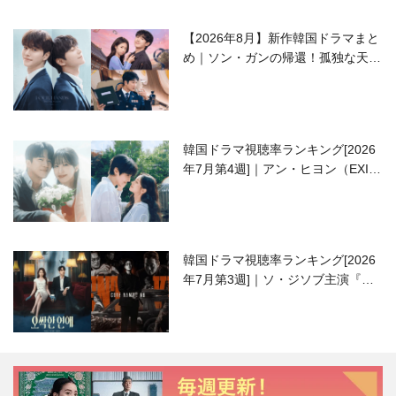
【2026年8月】新作韓国ドラマまと
め｜ソン・ガンの帰還！孤独な天才
高校生ピアニスト役
韓国ドラマ視聴率ランキング[2026
年7月第4週]｜アン・ヒヨン（EXID
ハニ）復帰作『愛が来る』に注目！
韓国ドラマ視聴率ランキング[2026
年7月第3週]｜ソ・ジソブ主演『エ
ージェント・キム』が勢い加速！