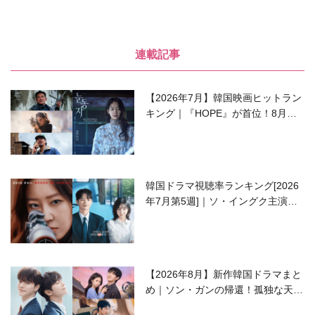
連載記事
【2026年7月】韓国映画ヒットラン
キング｜『HOPE』が首位！8月公
開の注目作は？
韓国ドラマ視聴率ランキング[2026
年7月第5週]｜ソ・イングク主演の
ラブコメがついに最終回！
【2026年8月】新作韓国ドラマまと
め｜ソン・ガンの帰還！孤独な天才
高校生ピアニスト役