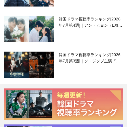
韓国ドラマ視聴率ランキング[2026
年7月第4週]｜アン・ヒヨン（EXID
ハニ）復帰作『愛が来る』に注目！
韓国ドラマ視聴率ランキング[2026
年7月第3週]｜ソ・ジソブ主演『エ
ージェント・キム』が勢い加速！