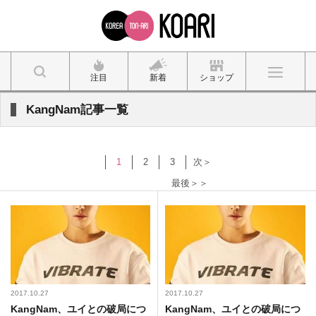
注目
新着
ショップ
KangNam記事一覧
1
2
3
次＞
最後＞＞
2017.10.27
2017.10.27
KangNam、ユイとの破局につ
KangNam、ユイとの破局につ