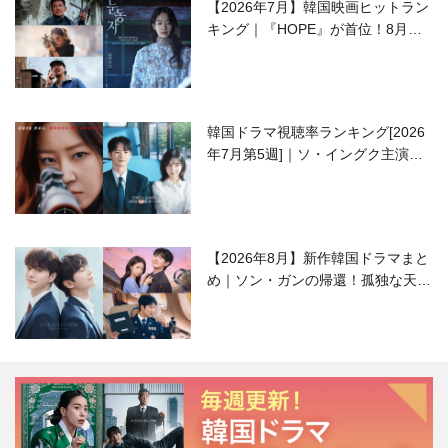
【2026年7月】韓国映画ヒットラン
キング｜『HOPE』が首位！8月公
開の注目作は？
韓国ドラマ視聴率ランキング[2026
年7月第5週]｜ソ・イングク主演の
ラブコメがついに最終回！
【2026年8月】新作韓国ドラマまと
め｜ソン・ガンの帰還！孤独な天才
高校生ピアニスト役