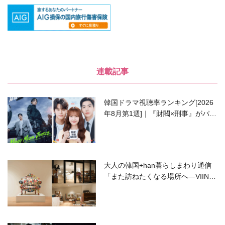
連載記事
韓国ドラマ視聴率ランキング[2026
年8月第1週]｜『財閥×刑事』がパワ
ーアップして再始動！
大人の韓国+han暮らしまわり通信
「また訪ねたくなる場所へ―VIIN C
ollection」