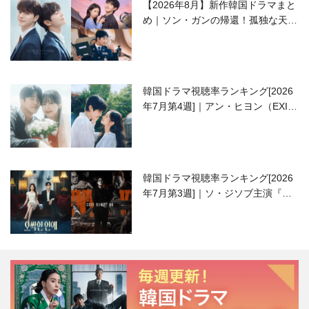
【2026年8月】新作韓国ドラマまと
め｜ソン・ガンの帰還！孤独な天才
高校生ピアニスト役
韓国ドラマ視聴率ランキング[2026
年7月第4週]｜アン・ヒヨン（EXID
ハニ）復帰作『愛が来る』に注目！
韓国ドラマ視聴率ランキング[2026
年7月第3週]｜ソ・ジソブ主演『エ
ージェント・キム』が勢い加速！