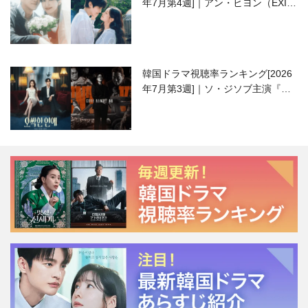
年7月第4週]｜アン・ヒヨン（EXID
ハニ）復帰作『愛が来る』に注目！
韓国ドラマ視聴率ランキング[2026
年7月第3週]｜ソ・ジソブ主演『エ
ージェント・キム』が勢い加速！