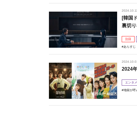
2024.10.1
[韓国
裏切り
注目
あらすじ
2024.10.0
202
エンタ
地獄が呼