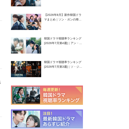
グク主演のラブコメがついに
最終回！
【2026年8月】新作韓国ドラ
マまとめ｜ソン・ガンの帰
還！孤独な天才高校生ピアニ
スト役
韓国ドラマ視聴率ランキング
[2026年7月第4週]｜アン・ヒ
ヨン（EXID ハニ）復帰作
『愛が来る』に注目！
韓国ドラマ視聴率ランキング
[2026年7月第3週]｜ソ・ジソ
ブ主演『エージェント・キ
ム』が勢い加速！
4