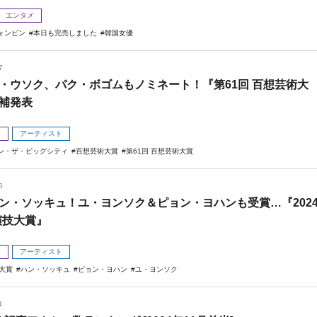
エンタメ
ォンビン
本日も完売しました
韓国女優
7
・ウソク、パク・ボゴムもノミネート！『第61回 百想芸術大
補発表
メ
アーティスト
ン・ザ・ビッグシティ
百想芸術大賞
第61回 百想芸術大賞
6
ン・ソッキュ！ユ・ヨンソク＆ピョン・ヨハンも受賞…『202
演技大賞』
メ
アーティスト
技大賞
ハン・ソッキュ
ピョン・ヨハン
ユ・ヨンソク
4