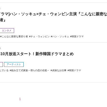
1
ドラマ]ハン・ソッキュ×チェ・ウォンビン主演『こんなに親密
者』
エンタメ
こんなに親密な裏切り者
チェ・ウォンビン
ハン・ソッキュ
韓国ドラマ
1
4年10月放送スタート！新作韓国ドラマまとめ
メ
アーティスト
んでいる
組み立て式家族～僕らの恋の在処～
貞淑なお仕事
韓国ドラマ
1