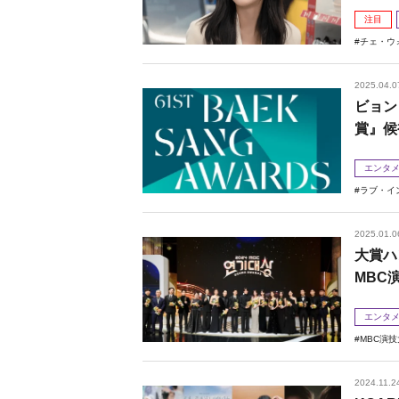
注目
チェ・ウ
2025.04.0
ビョン
賞』候
エンタ
ラブ・イ
2025.01.0
大賞ハ
MBC
エンタ
MBC演
2024.11.2