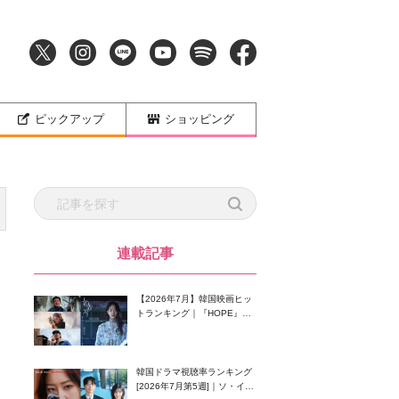
ピックアップ
ショッピング
連載記事
【2026年7月】韓国映画ヒッ
トランキング｜『HOPE』が
首位！8月公開の注目作は？
韓国ドラマ視聴率ランキング
[2026年7月第5週]｜ソ・イン