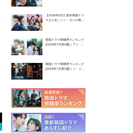
グク主演のラブコメがついに
最終回！
【2026年8月】新作韓国ドラ
マまとめ｜ソン・ガンの帰
還！孤独な天才高校生ピアニ
スト役
韓国ドラマ視聴率ランキング
[2026年7月第4週]｜アン・ヒ
ヨン（EXID ハニ）復帰作
『愛が来る』に注目！
韓国ドラマ視聴率ランキング
[2026年7月第3週]｜ソ・ジソ
ブ主演『エージェント・キ
ム』が勢い加速！