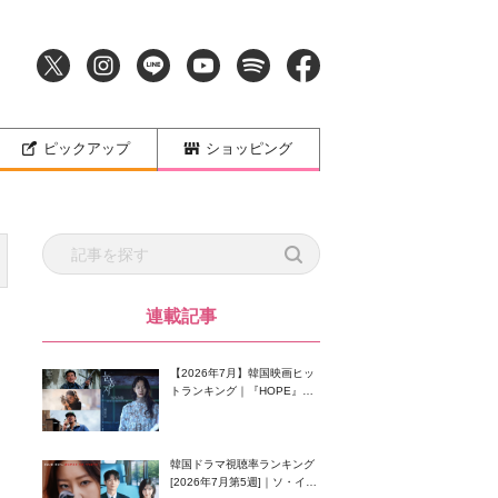
ピックアップ
ショッピング
連載記事
【2026年7月】韓国映画ヒッ
トランキング｜『HOPE』が
首位！8月公開の注目作は？
韓国ドラマ視聴率ランキング
[2026年7月第5週]｜ソ・イン