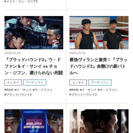
メイド・イン・コリア2
2026.03.19
2026.03.16
『ブラッドハウンド2』ウ・ド
最強ヴィランと激突！『ブラッ
ファン＆イ・サンイ vs チョ
ドハウンド2』命懸けの新バト
ン・ジフン、避けられない死闘
ルへ
エンタメ
アーティスト
エンタメ
アーティスト
RAIN
イ・サンイ
ウ・ドファン
RAIN
イ・サンイ
ウ・ドファン
ブラッドハウンド2
ブラッドハウンド2