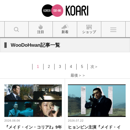
注目
新着
ショップ
WooDoHwan記事一覧
1
2
3
4
5
次＞
最後＞＞
2026.08.06
2026.07.22
『メイド・イン・コリア2』9年
ヒョンビン主演『メイド・イ