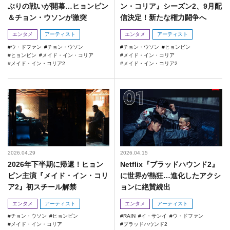
ぶりの戦いが開幕…ヒョンビン
ン・コリア』シーズン2、9月配
＆チョン・ウソンが激突
信決定！新たな権力闘争へ
エンタメ
アーティスト
エンタメ
アーティスト
ウ・ドファン
チョン・ウソン
チョン・ウソン
ヒョンビン
ヒョンビン
メイド・イン・コリア
メイド・イン・コリア
メイド・イン・コリア2
メイド・イン・コリア2
2026.04.29
2026.04.15
2026年下半期に帰還！ヒョン
Netflix『ブラッドハウンド2』
ビン主演『メイド・イン・コリ
に世界が熱狂…進化したアクシ
ア2』初スチール解禁
ョンに絶賛続出
エンタメ
アーティスト
エンタメ
アーティスト
チョン・ウソン
ヒョンビン
RAIN
イ・サンイ
ウ・ドファン
メイド・イン・コリア
ブラッドハウンド2