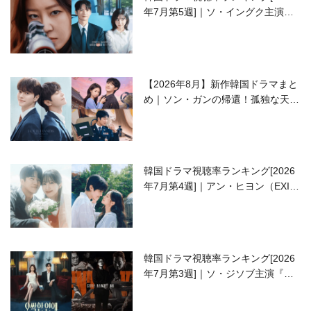
年7月第5週]｜ソ・イングク主演の
ラブコメがついに最終回！
【2026年8月】新作韓国ドラマまと
め｜ソン・ガンの帰還！孤独な天才
高校生ピアニスト役
韓国ドラマ視聴率ランキング[2026
年7月第4週]｜アン・ヒヨン（EXID
ハニ）復帰作『愛が来る』に注目！
韓国ドラマ視聴率ランキング[2026
年7月第3週]｜ソ・ジソブ主演『エ
ージェント・キム』が勢い加速！