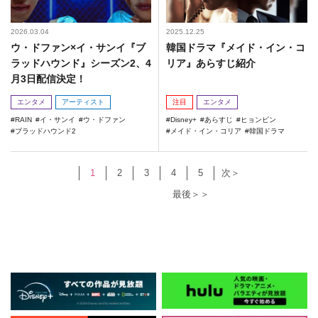
2026.03.04
2025.12.25
ウ・ドファン×イ・サンイ『ブ
韓国ドラマ『メイド・イン・コ
ラッドハウンド』シーズン2、4
リア』あらすじ紹介
月3日配信決定！
エンタメ
アーティスト
注目
エンタメ
RAIN
イ・サンイ
ウ・ドファン
Disney+
あらすじ
ヒョンビン
ブラッドハウンド2
メイド・イン・コリア
韓国ドラマ
1
2
3
4
5
次＞
最後＞＞