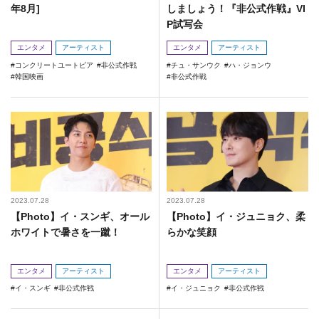
年8月]
しましょう！『非公式作戦』VI
P試写会
エンタメ
アーティスト
エンタメ
アーティスト
コンクリートユートピア
非公式作戦
チュ・サンウク
ハ・ジョンウ
韓国映画
非公式作戦
2023.07.28
2023.07.28
【Photo】イ・スンギ、オール
【Photo】イ・ジュニョク、柔
ホワイトで暑さを一蹴！
らかな笑顔
エンタメ
アーティスト
エンタメ
アーティスト
イ・スンギ
非公式作戦
イ・ジュニョク
非公式作戦