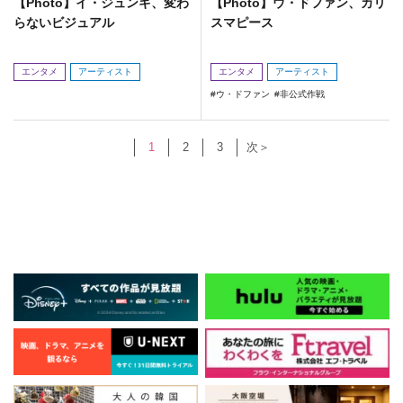
【Photo】イ・ジュンギ、変わ
【Photo】ウ・ドファン、カリ
らないビジュアル
スマピース
エンタメ
アーティスト
エンタメ
アーティスト
ウ・ドファン
非公式作戦
1
2
3
次＞