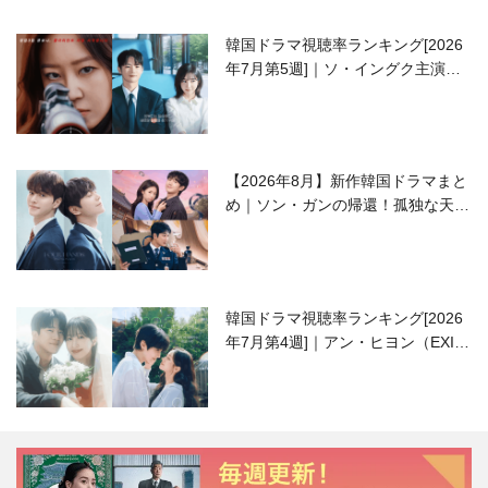
韓国ドラマ視聴率ランキング[2026
年7月第5週]｜ソ・イングク主演の
ラブコメがついに最終回！
【2026年8月】新作韓国ドラマまと
め｜ソン・ガンの帰還！孤独な天才
高校生ピアニスト役
韓国ドラマ視聴率ランキング[2026
年7月第4週]｜アン・ヒヨン（EXID
ハニ）復帰作『愛が来る』に注目！