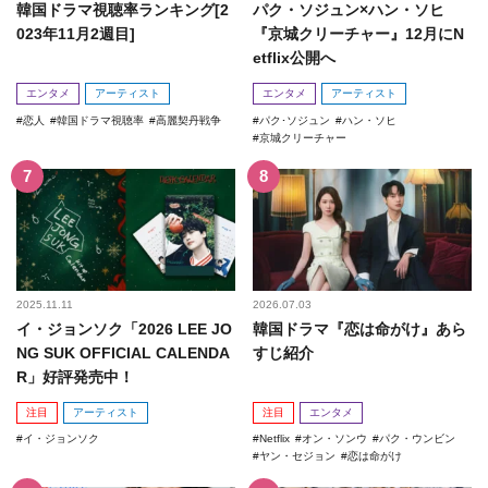
韓国ドラマ視聴率ランキング[2
パク・ソジュン×ハン・ソヒ
023年11月2週目]
『京城クリーチャー』12月にN
etflix公開へ
エンタメ
アーティスト
エンタメ
アーティスト
恋人
韓国ドラマ視聴率
高麗契丹戦争
パク･ソジュン
ハン・ソヒ
京城クリーチャー
2025.11.11
2026.07.03
イ・ジョンソク「2026 LEE JO
韓国ドラマ『恋は命がけ』あら
NG SUK OFFICIAL CALENDA
すじ紹介
R」好評発売中！
注目
アーティスト
注目
エンタメ
イ・ジョンソク
Netflix
オン・ソンウ
パク・ウンビン
ヤン・セジョン
恋は命がけ