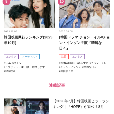
2023.11.09
2025.08.08
韓国映画興行ランキング[2023
[韓国ドラマ]チョン・イル×チョ
年10月]
ン・インソン主演『華麗な
日々』
エンタメ
アーティスト
注目
エンタメ
1947ボストン
KBSWORLD
あらすじ
チョン・イル
ラブリセット 30日後、離婚します
チョン・インソン
華麗な日々
韓国映画
韓国ドラマ
連載記事
【2026年7月】韓国映画ヒットラン
キング｜『HOPE』が首位！8月公
開の注目作は？