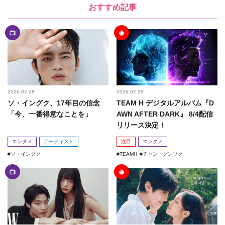
おすすめ記事
2026.07.28
2026.07.28
ソ・イングク、17年目の信念
TEAM H デジタルアルバム『D
「今、一番得意なことを」
AWN AFTER DARK』 8/4配信
リリース決定！
エンタメ
アーティスト
注目
エンタメ
ソ・イングク
TEAMH
チャン・グンソク