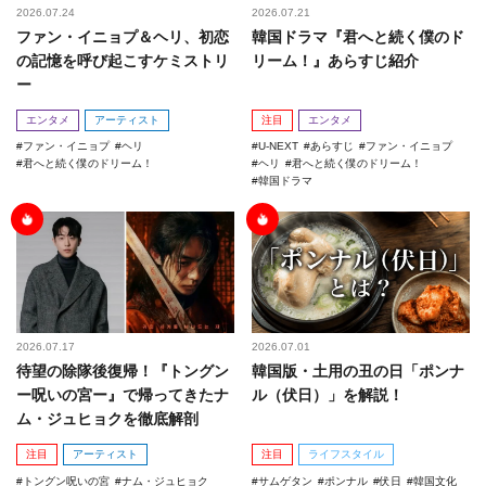
2026.07.24
2026.07.21
ファン・イニョプ＆ヘリ、初恋
韓国ドラマ『君へと続く僕のド
の記憶を呼び起こすケミストリ
リーム！』あらすじ紹介
ー
エンタメ
アーティスト
注目
エンタメ
ファン・イニョプ
ヘリ
U-NEXT
あらすじ
ファン・イニョプ
君へと続く僕のドリーム！
ヘリ
君へと続く僕のドリーム！
韓国ドラマ
2026.07.17
2026.07.01
待望の除隊後復帰！『トングン
韓国版・土用の丑の日「ポンナ
ー呪いの宮ー』で帰ってきたナ
ル（伏日）」を解説！
ム・ジュヒョクを徹底解剖
注目
アーティスト
注目
ライフスタイル
トングン呪いの宮
ナム・ジュヒョク
サムゲタン
ポンナル
伏日
韓国文化