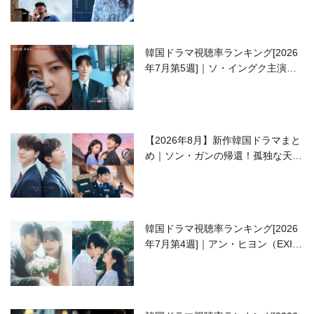
韓国ドラマ視聴率ランキング[2026
年7月第5週]｜ソ・イングク主演の
ラブコメがついに最終回！
【2026年8月】新作韓国ドラマまと
め｜ソン・ガンの帰還！孤独な天才
高校生ピアニスト役
韓国ドラマ視聴率ランキング[2026
年7月第4週]｜アン・ヒヨン（EXID
ハニ）復帰作『愛が来る』に注目！