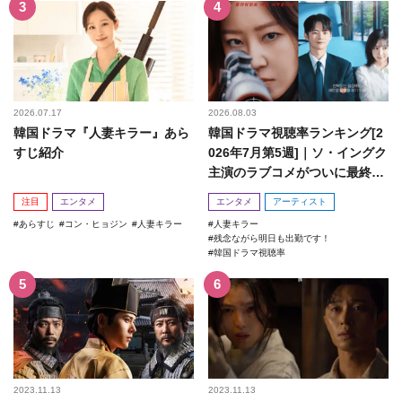
2026.07.17
2026.08.03
韓国ドラマ『人妻キラー』あら
韓国ドラマ視聴率ランキング[2
すじ紹介
026年7月第5週]｜ソ・イングク
主演のラブコメがついに最終
回！
注目
エンタメ
エンタメ
アーティスト
あらすじ
コン・ヒョジン
人妻キラー
人妻キラー
残念ながら明日も出勤です！
韓国ドラマ視聴率
2023.11.13
2023.11.13