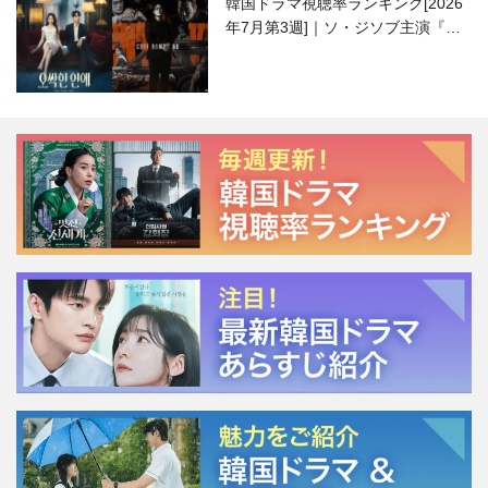
韓国ドラマ視聴率ランキング[2026
年7月第3週]｜ソ・ジソブ主演『エ
ージェント・キム』が勢い加速！