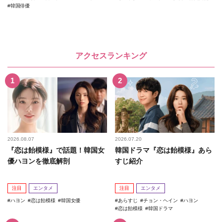
韓国俳優
アクセスランキング
2026.08.07
2026.07.20
『恋は飴模様』で話題！韓国女
韓国ドラマ『恋は飴模様』あら
優ハヨンを徹底解剖
すじ紹介
注目
エンタメ
注目
エンタメ
ハヨン
恋は飴模様
韓国女優
あらすじ
チョン・ヘイン
ハヨン
恋は飴模様
韓国ドラマ