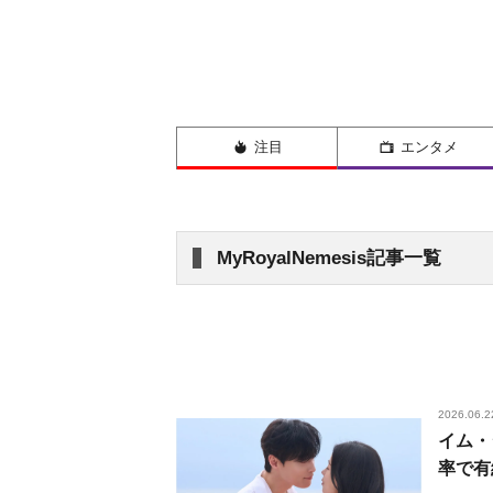
注目
エンタメ
MyRoyalNemesis記事一覧
2026.06.2
イム・
率で有