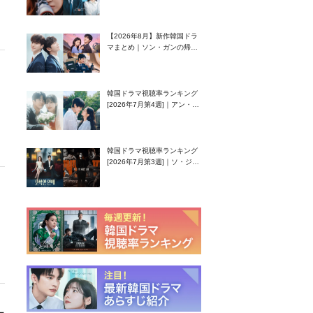
グク主演のラブコメがついに
最終回！
【2026年8月】新作韓国ドラ
マまとめ｜ソン・ガンの帰
還！孤独な天才高校生ピアニ
スト役
韓国ドラマ視聴率ランキング
[2026年7月第4週]｜アン・ヒ
ヨン（EXID ハニ）復帰作
『愛が来る』に注目！
韓国ドラマ視聴率ランキング
[2026年7月第3週]｜ソ・ジソ
ブ主演『エージェント・キ
ム』が勢い加速！