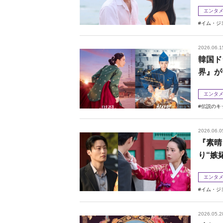
エンタ
イム・ジ
2026.06.1
韓国ド
界』が
エンタ
伝説のキ
2026.06.0
『素晴
り“嫉
エンタ
イム・ジ
2026.05.2