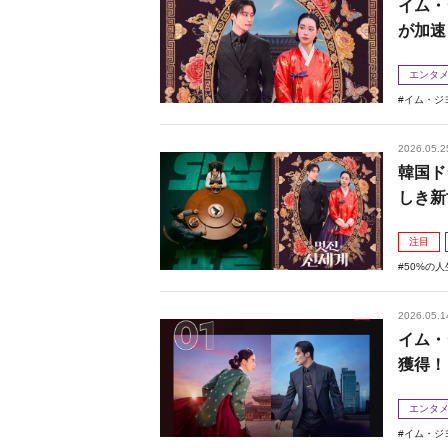
イム・
が加速
エンタ
イム・ジ
2026.05.2
韓国ド
しき新
注目
50%の
2026.05.1
イム・
獲得！
エンタ
イム・ジ