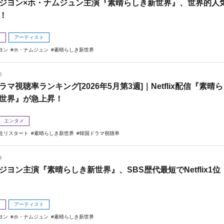
ジヨン×ホ・ナムジュン主演『素晴らしき新世界』、世界的人
！
メ
アーティスト
ヨン
ホ・ナムジュン
素晴らしき新世界
5
ラマ視聴率ランキング[2026年5月第3週]｜Netflix配信『素晴ら
世界』が急上昇！
エンタメ
人生リスタート
素晴らしき新世界
韓国ドラマ視聴率
4
ジヨン主演『素晴らしき新世界』、SBS歴代最短でNetflix1位
メ
アーティスト
ヨン
ホ・ナムジュン
素晴らしき新世界