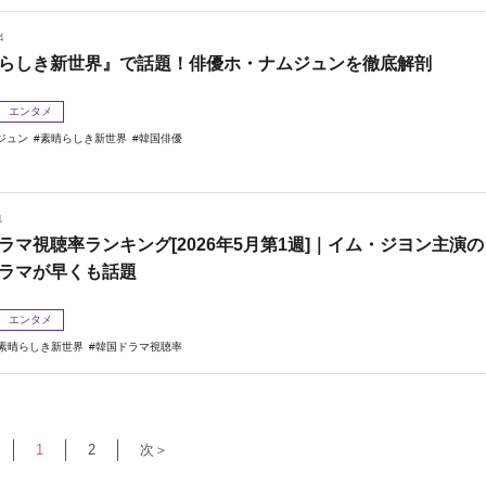
4
らしき新世界』で話題！俳優ホ・ナムジュンを徹底解剖
エンタメ
ジュン
素晴らしき新世界
韓国俳優
1
ラマ視聴率ランキング[2026年5月第1週]｜イム・ジヨン主演の
ラマが早くも話題
エンタメ
素晴らしき新世界
韓国ドラマ視聴率
1
2
次＞