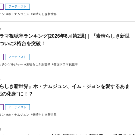
メ
アーティスト
ヨン
ホ・ナムジュン
素晴らしき新世界
5
ラマ視聴率ランキング[2026年6月第2週]｜『素晴らしき新世
ついに2桁台を突破！
メ
アーティスト
ッチンソルジャー
素晴らしき新世界
韓国ドラマ視聴率
5
らしき新世界』ホ・ナムジュン、イム・ジヨンを愛するあま
妬の化身”に！？
メ
アーティスト
ヨン
ホ・ナムジュン
素晴らしき新世界
8