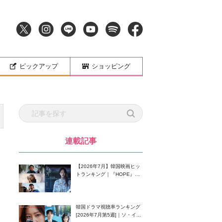
ピックアップ
ショッピング
連載記事
【2026年7月】韓国映画ヒッ
トランキング｜『HOPE』が
首位！8月公開の注目作は？
韓国ドラマ視聴率ランキング
[2026年7月第5週]｜ソ・イン