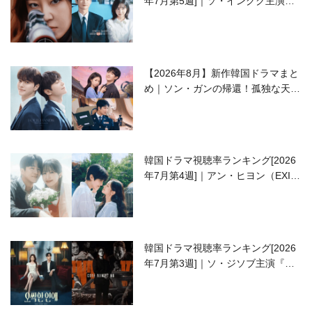
年7月第5週]｜ソ・イングク主演の
ラブコメがついに最終回！
【2026年8月】新作韓国ドラマまと
め｜ソン・ガンの帰還！孤独な天才
高校生ピアニスト役
韓国ドラマ視聴率ランキング[2026
年7月第4週]｜アン・ヒヨン（EXID
ハニ）復帰作『愛が来る』に注目！
韓国ドラマ視聴率ランキング[2026
年7月第3週]｜ソ・ジソブ主演『エ
ージェント・キム』が勢い加速！