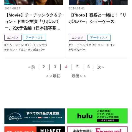
2024.08.17
2024.08.01
【Movie】チ・チャンウク＆チ
【Photo】観客と一緒に！『リ
ョン・ドヨン主演『リボルバ
ボルバー』ショーケース
ー』2次予告編（日本語字幕付
き）
エンタメ
アーティスト
エンタメ
アーティスト
イム・ジヨン
チ・チャンウク
チ・チャンウク
チョン・ドヨン
チョン・ドヨン
リボルバー
リボルバー
＜前
2
3
4
5
6
次＞
＜＜最初
最後＞＞