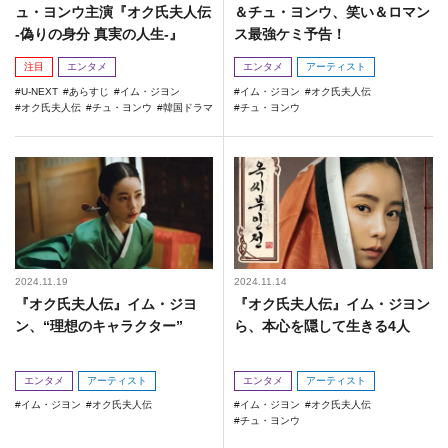
ュ・ヨンウ主演『オク氏夫人伝
＆チュ・ヨンウ、笑い＆ロマン
-偽りの身分 真実の人生-』
ス最強ケミ予告！
注目
エンタメ
エンタメ
アーティスト
U-NEXT
あらすじ
イム・ジヨン
イム・ジヨン
オク氏夫人伝
オク氏夫人伝
チュ・ヨンウ
韓国ドラマ
チュ・ヨンウ
2024.11.19
2024.11.14
『オク氏夫人伝』イム・ジヨ
『オク氏夫人伝』イム・ジヨン
ン、“理想のキャラクター”
ら、本心を隠して生きる4人
エンタメ
アーティスト
エンタメ
アーティスト
イム・ジヨン
オク氏夫人伝
イム・ジヨン
オク氏夫人伝
チュ・ヨンウ