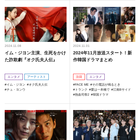
2024.11.08
2024.11.01
イム・ジヨン主演、生死をかけ
2024年11月放送スタート！新
た詐欺劇『オク氏夫人伝』
作韓国ドラマまとめ
エンタメ
アーティスト
注目
エンタメ
イム・ジヨン
オク氏夫人伝
FACE ME
その電話が鳴るとき
チュ・ヨンウ
トランク
愛は一本橋で
江南Bサイド
熱血司祭2
韓国ドラマ