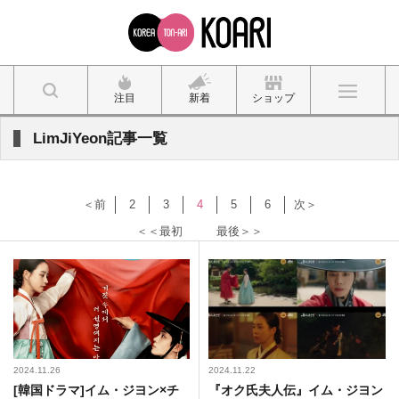
注目
新着
ショップ
LimJiYeon記事一覧
＜前
2
3
4
5
6
次＞
＜＜最初
最後＞＞
2024.11.26
2024.11.22
[韓国ドラマ]イム・ジヨン×チ
『オク氏夫人伝』イム・ジヨン