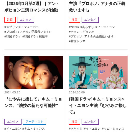
【2026年1月第2週】｜アン・
主演『プロボノ: アナタの正義
ボヒョン主演ロマンスが始動
救います!』
注目
エンタメ
注目
エンタメ
スプリング・フィーバー
Netflix
あらすじ
ソ・ジュヨン
プロボノ: アナタの正義救います!
チョン・ギョンホ
韓国ドラマ
韓国ドラマ視聴率
プロボノ: アナタの正義救います!
韓国ドラマ
2024.05.25
2024.05.09
『むやみに接して』キム・ミョ
[韓国ドラマ]キム・ミョンス×
ンス、“演技の新たな可能性”
イ・ユヨン主演『むやみに接し
て』
エンタメ
アーティスト
注目
エンタメ
イ・ユヨン
キム・ミョンス
あらすじ
イ・ユヨン
キム・ミョンス