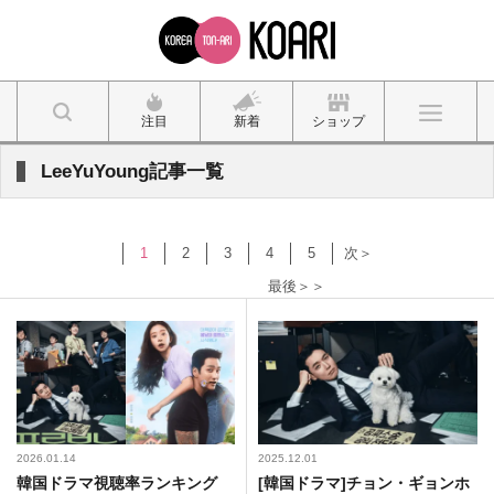
注目
新着
ショップ
LeeYuYoung記事一覧
1
2
3
4
5
次＞
最後＞＞
2026.01.14
2025.12.01
韓国ドラマ視聴率ランキング
[韓国ドラマ]チョン・ギョンホ