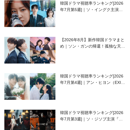
韓国ドラマ視聴率ランキング[2026
年7月第5週]｜ソ・イングク主演の
ラブコメがついに最終回！
【2026年8月】新作韓国ドラマまと
め｜ソン・ガンの帰還！孤独な天才
高校生ピアニスト役
韓国ドラマ視聴率ランキング[2026
年7月第4週]｜アン・ヒヨン（EXID
ハニ）復帰作『愛が来る』に注目！
韓国ドラマ視聴率ランキング[2026
年7月第3週]｜ソ・ジソブ主演『エ
ージェント・キム』が勢い加速！