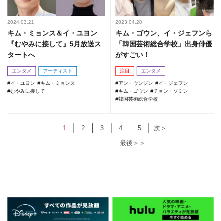
2024.03.21
2023.04.28
キム・ミョンス＆イ・ユヨン
キム・ゴウン、イ・ジェフンら
『むやみに接して』5月放送ス
「韓国芸術総合学校」出身俳優
タートへ
がすごい！
エンタメ
アーティスト
注目
エンタメ
イ・ユヨン
キム・ミョンス
アン・ウンジン
イ・ジェフン
むやみに接して
キム・ゴウン
チョン・ソミン
韓国芸術総合学校
1
2
3
4
5
次＞
最後＞＞