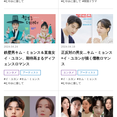
むやみに接して
むやみに接して
韓国ドラマ
2024.04.24
2024.04.18
鉄壁男キム・ミョンス＆直進女
正反対の男女…キム・ミョンス
イ・ユヨン、期待高まるディフ
×イ・ユヨンが描く儒教ロマン
ェンスロマンス
ス
エンタメ
アーティスト
エンタメ
アーティスト
イ・ユヨン
キム・ミョンス
イ・ユヨン
キム・ミョンス
むやみに接して
むやみに接して