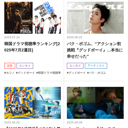
2025.07.14
2025.06.25
韓国ドラマ視聴率ランキング[2
パク・ボゴム、“アクション初
025年7月2週目]
挑戦『グッドボーイ』…本当に
幸せだった”
注目
エンタメ
エンタメ
アーティスト
カジノ
グッドボーイ
韓国ドラマ視聴率
グッドボーイ
パク・ボゴム
2025.06.20
2025.06.09