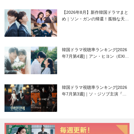
【2026年8月】新作韓国ドラマまと
め｜ソン・ガンの帰還！孤独な天才
高校生ピアニスト役
韓国ドラマ視聴率ランキング[2026
年7月第4週]｜アン・ヒヨン（EXID
ハニ）復帰作『愛が来る』に注目！
韓国ドラマ視聴率ランキング[2026
年7月第3週]｜ソ・ジソブ主演『エ
ージェント・キム』が勢い加速！