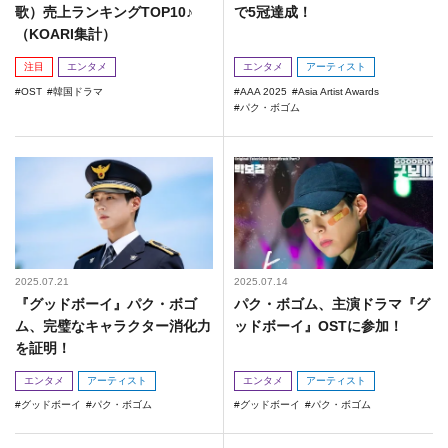
歌）売上ランキングTOP10♪
で5冠達成！
（KOARI集計）
注目
エンタメ
エンタメ
アーティスト
OST
韓国ドラマ
AAA 2025
Asia Artist Awards
パク・ボゴム
2025.07.21
2025.07.14
『グッドボーイ』パク・ボゴ
パク・ボゴム、主演ドラマ『グ
ム、完璧なキャラクター消化力
ッドボーイ』OSTに参加！
を証明！
エンタメ
アーティスト
エンタメ
アーティスト
グッドボーイ
パク・ボゴム
グッドボーイ
パク・ボゴム