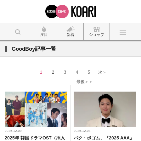
注目
新着
ショップ
GoodBoy記事一覧
1
2
3
4
5
次＞
最後＞＞
2025.12.09
2025.12.08
2025年 韓国ドラマOST（挿入
パク・ボゴム、『2025 AAA』