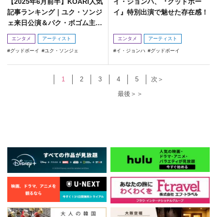
【2025年6月前半】KOARI人気
イ・ジョンハ、『グッドボー
記事ランキング｜ユク・ソンジ
イ』特別出演で魅せた存在感！
ェ来日公演＆パク・ボゴム主演
作が上位に！
エンタメ
アーティスト
エンタメ
アーティスト
グッドボーイ
ユク・ソンジェ
イ・ジョンハ
グッドボーイ
1
2
3
4
5
次＞
最後＞＞