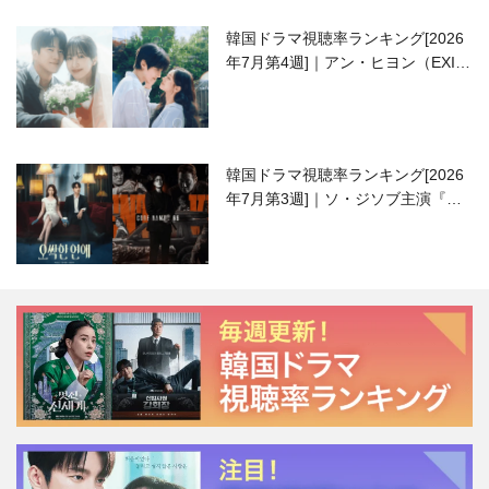
韓国ドラマ視聴率ランキング[2026
年7月第4週]｜アン・ヒヨン（EXID
ハニ）復帰作『愛が来る』に注目！
韓国ドラマ視聴率ランキング[2026
年7月第3週]｜ソ・ジソブ主演『エ
ージェント・キム』が勢い加速！