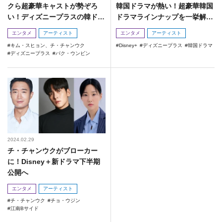
クら超豪華キャストが勢ぞろ
韓国ドラマが熱い！超豪華韓国
い！ディズニープラスの韓ドラ
ドラマラインナップを一挙解
が見逃せない！
禁！
エンタメ
アーティスト
エンタメ
アーティスト
キム・スヒョン、チ・チャンウク
Disney+
ディズニープラス
韓国ドラマ
ディズニープラス
パク・ウンビン
2024.02.29
チ・チャンウクがブローカー
に！Disney＋新ドラマ下半期
公開へ
エンタメ
アーティスト
チ・チャンウク
チョ・ウジン
江南Bサイド