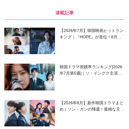
連載記事
【2026年7月】韓国映画ヒットラン
キング｜『HOPE』が首位！8月公
開の注目作は？
韓国ドラマ視聴率ランキング[2026
年7月第5週]｜ソ・イングク主演の
ラブコメがついに最終回！
【2026年8月】新作韓国ドラマまと
め｜ソン・ガンの帰還！孤独な天才
高校生ピアニスト役