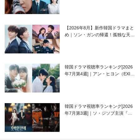
ラブコメがついに最終回！
【2026年8月】新作韓国ドラマまと
め｜ソン・ガンの帰還！孤独な天才
高校生ピアニスト役
韓国ドラマ視聴率ランキング[2026
年7月第4週]｜アン・ヒヨン（EXID
ハニ）復帰作『愛が来る』に注目！
韓国ドラマ視聴率ランキング[2026
年7月第3週]｜ソ・ジソブ主演『エ
ージェント・キム』が勢い加速！