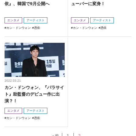
依』、韓国で9月公開へ
ューバーに変身！
エンタメ
アーティスト
エンタメ
アーティスト
カン・ドンウォン
憑依
カン・ドンウォン
憑依
2022.03.21
カン・ドンウォン、『パラサイ
ト』助監督のデビュー作に出
演？！
エンタメ
アーティスト
カン・ドンウォン
憑依
＜前
1
2