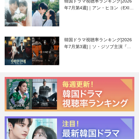
韓国ドラマ視聴率ランキング[2026
年7月第4週]｜アン・ヒヨン（EXID
ハニ）復帰作『愛が来る』に注目！
韓国ドラマ視聴率ランキング[2026
年7月第3週]｜ソ・ジソブ主演『エ
ージェント・キム』が勢い加速！