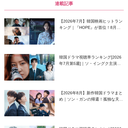
連載記事
【2026年7月】韓国映画ヒットラン
キング｜『HOPE』が首位！8月公
開の注目作は？
韓国ドラマ視聴率ランキング[2026
年7月第5週]｜ソ・イングク主演の
ラブコメがついに最終回！
【2026年8月】新作韓国ドラマまと
め｜ソン・ガンの帰還！孤独な天才
高校生ピアニスト役