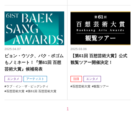
2025.04.07
2025.03.06
ビョン・ウソク、パク・ボゴム
【第61回 百想芸術大賞】公式
もノミネート！『第61回 百想
観覧ツアー開催決定！
芸術大賞』候補発表
エンタメ
アーティスト
注目
エンタメ
ラブ・イン・ザ・ビッグシティ
百想芸術大賞
観覧ツアー
百想芸術大賞
第61回 百想芸術大賞
1