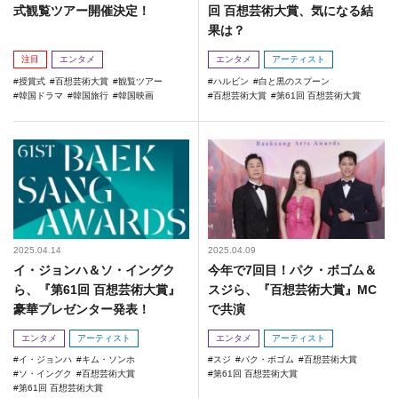
式観覧ツアー開催決定！
回 百想芸術大賞、気になる結
果は？
注目
エンタメ
エンタメ
アーティスト
授賞式
百想芸術大賞
観覧ツアー
ハルビン
白と黒のスプーン
韓国ドラマ
韓国旅行
韓国映画
百想芸術大賞
第61回 百想芸術大賞
2025.04.14
2025.04.09
イ・ジョンハ＆ソ・イングク
今年で7回目！パク・ボゴム＆
ら、『第61回 百想芸術大賞』
スジら、『百想芸術大賞』MC
豪華プレゼンター発表！
で共演
エンタメ
アーティスト
エンタメ
アーティスト
イ・ジョンハ
キム・ソンホ
スジ
パク・ボゴム
百想芸術大賞
ソ・イングク
百想芸術大賞
第61回 百想芸術大賞
第61回 百想芸術大賞