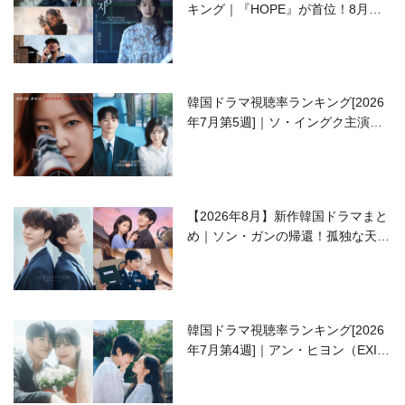
キング｜『HOPE』が首位！8月公
開の注目作は？
韓国ドラマ視聴率ランキング[2026
年7月第5週]｜ソ・イングク主演の
ラブコメがついに最終回！
【2026年8月】新作韓国ドラマまと
め｜ソン・ガンの帰還！孤独な天才
高校生ピアニスト役
韓国ドラマ視聴率ランキング[2026
年7月第4週]｜アン・ヒヨン（EXID
ハニ）復帰作『愛が来る』に注目！