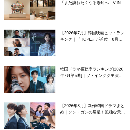
「また訪ねたくなる場所へ―VIIN C
ollection」
【2026年7月】韓国映画ヒットラン
キング｜『HOPE』が首位！8月公
開の注目作は？
韓国ドラマ視聴率ランキング[2026
年7月第5週]｜ソ・イングク主演の
ラブコメがついに最終回！
【2026年8月】新作韓国ドラマまと
め｜ソン・ガンの帰還！孤独な天才
高校生ピアニスト役