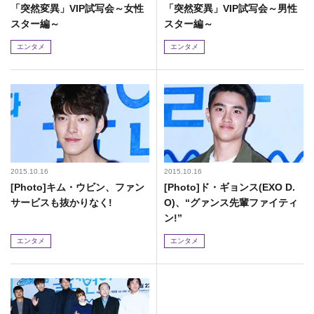
「突然変異」VIP試写会～女性
「突然変異」VIP試写会～男性
スター編～
スター編～
エンタメ
エンタメ
2015.10.16
2015.10.16
[Photo]キム・ウビン、ファン
[Photo]ド・ギョンス(EXO D.
サービスも抜かりなく!
O)、“グァンス先輩ファイティ
ン!”
エンタメ
エンタメ