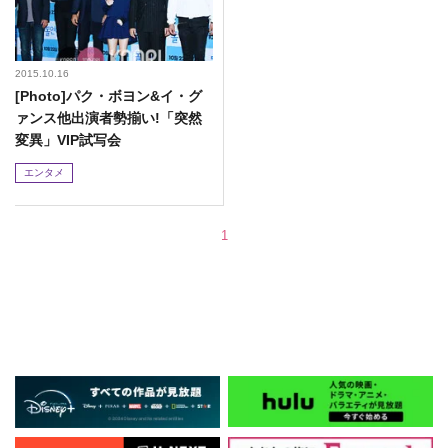
2015.10.16
[Photo]パク・ボヨン&イ・グ
ァンス他出演者勢揃い!「突然
変異」VIP試写会
エンタメ
1