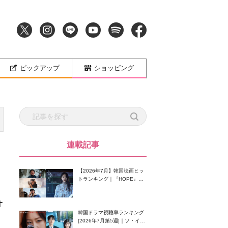
ピックアップ
ショッピング
連載記事
【2026年7月】韓国映画ヒッ
トランキング｜『HOPE』が
首位！8月公開の注目作は？
オ
韓国ドラマ視聴率ランキング
[2026年7月第5週]｜ソ・イン