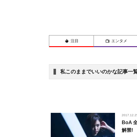
注目
エンタメ
私このままでいいのかな記事一
2017.12.2
BoA
解禁!