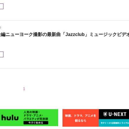
メ
5
 全編ニューヨーク撮影の最新曲「Jazzclub」ミュージックビデ
メ
1