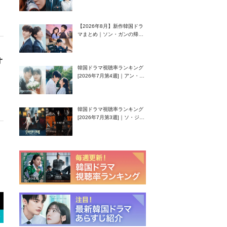
グク主演のラブコメがついに
最終回！
【2026年8月】新作韓国ドラ
マまとめ｜ソン・ガンの帰
還！孤独な天才高校生ピアニ
スト役
オ
韓国ドラマ視聴率ランキング
[2026年7月第4週]｜アン・ヒ
ヨン（EXID ハニ）復帰作
『愛が来る』に注目！
韓国ドラマ視聴率ランキング
[2026年7月第3週]｜ソ・ジソ
ブ主演『エージェント・キ
ム』が勢い加速！