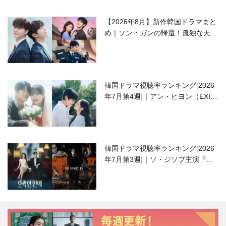
【2026年8月】新作韓国ドラマまと
め｜ソン・ガンの帰還！孤独な天才
高校生ピアニスト役
韓国ドラマ視聴率ランキング[2026
年7月第4週]｜アン・ヒヨン（EXID
ハニ）復帰作『愛が来る』に注目！
韓国ドラマ視聴率ランキング[2026
年7月第3週]｜ソ・ジソブ主演『エ
ージェント・キム』が勢い加速！