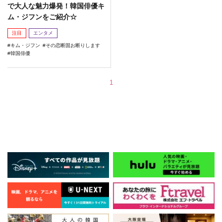
で大人な魅力爆発！韓国俳優キ
ム・ジフンをご紹介☆
注目
エンタメ
キム・ジフン
その恋断固お断りします
韓国俳優
1