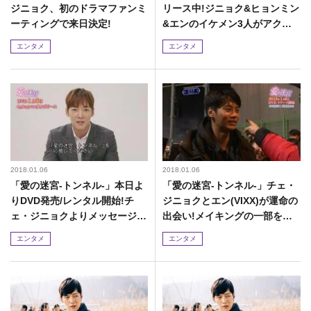
ジニョク、初のドラマファンミ
リース中!ジニョク&ヒョンミン
ーティングで来日決定!
&エンのイケメン3人がアクシ
ョン披露!
エンタメ
エンタメ
2018.01.06
2018.01.06
「愛の迷宮-トンネル-」本日よ
「愛の迷宮-トンネル-」チェ・
りDVD発売/レンタル開始!チ
ジニョクとエン(VIXX)が運命の
ェ・ジニョクよりメッセージ動
出会い!メイキングの一部を先
画が到着!
行公開!
エンタメ
エンタメ