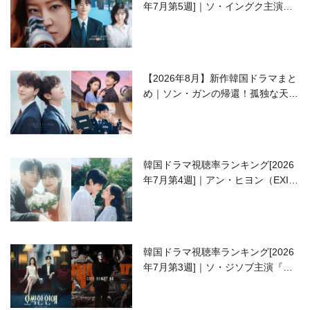
年7月第5週]｜ソ・イングク主演の
ラブコメがついに最終回！
【2026年8月】新作韓国ドラマまと
め｜ソン・ガンの帰還！孤独な天才
高校生ピアニスト役
韓国ドラマ視聴率ランキング[2026
年7月第4週]｜アン・ヒヨン（EXID
ハニ）復帰作『愛が来る』に注目！
韓国ドラマ視聴率ランキング[2026
年7月第3週]｜ソ・ジソブ主演『エ
ージェント・キム』が勢い加速！