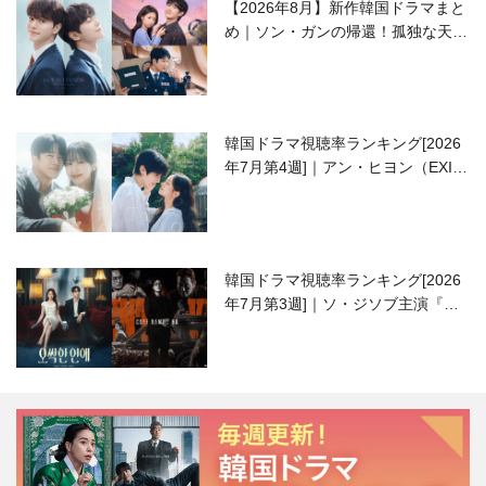
【2026年8月】新作韓国ドラマまと
め｜ソン・ガンの帰還！孤独な天才
高校生ピアニスト役
韓国ドラマ視聴率ランキング[2026
年7月第4週]｜アン・ヒヨン（EXID
ハニ）復帰作『愛が来る』に注目！
韓国ドラマ視聴率ランキング[2026
年7月第3週]｜ソ・ジソブ主演『エ
ージェント・キム』が勢い加速！