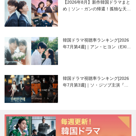
【2026年8月】新作韓国ドラマまと
め｜ソン・ガンの帰還！孤独な天才
高校生ピアニスト役
韓国ドラマ視聴率ランキング[2026
年7月第4週]｜アン・ヒヨン（EXID
ハニ）復帰作『愛が来る』に注目！
韓国ドラマ視聴率ランキング[2026
年7月第3週]｜ソ・ジソブ主演『エ
ージェント・キム』が勢い加速！