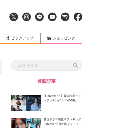
ピックアップ
ショッピング
連載記事
【2026年7月】韓国映画ヒッ
トランキング｜『HOPE』が
首位！8月公開の注目作は？
韓国ドラマ視聴率ランキング
[2026年7月第5週]｜ソ・イン