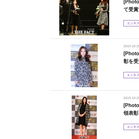
[Ph
て受賞
エンタ
2015.10.2
[Ph
彰を受
エンタ
2015.10.2
[Ph
領表彰
エンタ