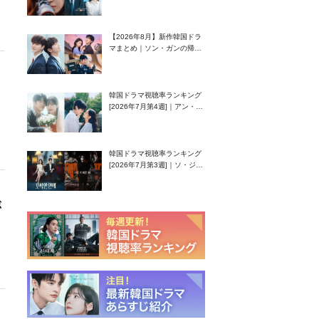
グク主演のラブコメがついに
最終回！
【2026年8月】新作韓国ドラ
マまとめ｜ソン・ガンの帰
還！孤独な天才高校生ピアニ
スト役
韓国ドラマ視聴率ランキング
[2026年7月第4週]｜アン・ヒ
ヨン（EXID ハニ）復帰作
『愛が来る』に注目！
韓国ドラマ視聴率ランキング
[2026年7月第3週]｜ソ・ジソ
ブ主演『エージェント・キ
ム』が勢い加速！
総