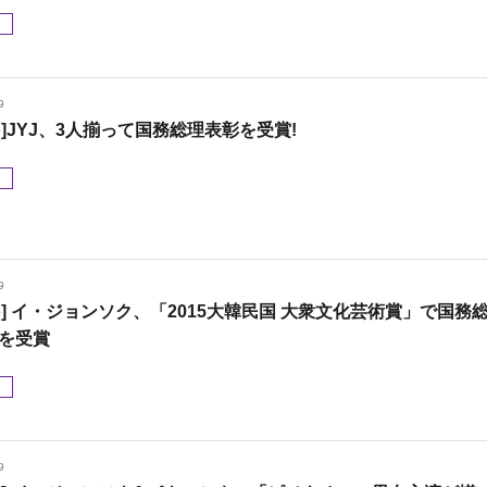
メ
9
to]JYJ、3人揃って国務総理表彰を受賞!
メ
9
oto] イ・ジョンソク、「2015大韓民国 大衆文化芸術賞」で国務
を受賞
メ
9