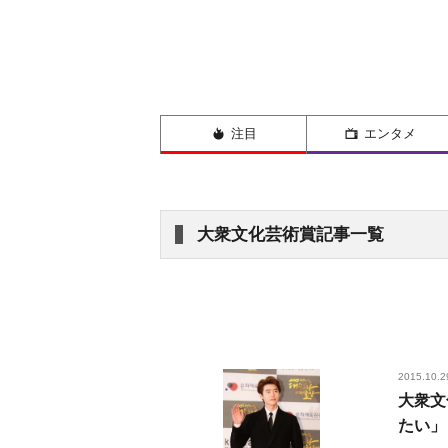
注目
エンタメ
大衆文化芸術賞記事一覧
2015.10.2
大衆文
たい」