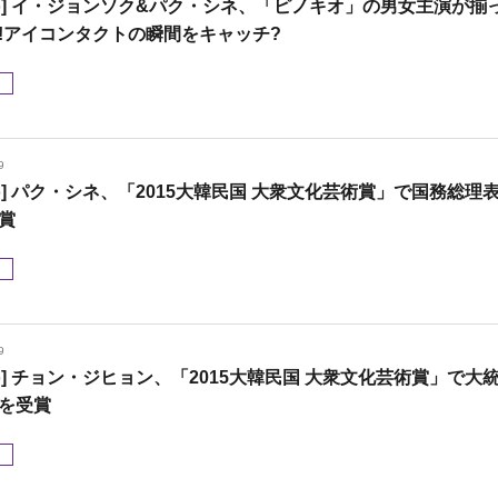
oto] イ・ジョンソク&パク・シネ、「ピノキオ」の男女主演が揃
!アイコンタクトの瞬間をキャッチ?
メ
9
oto] パク・シネ、「2015大韓民国 大衆文化芸術賞」で国務総理
賞
メ
9
oto] チョン・ジヒョン、「2015大韓民国 大衆文化芸術賞」で大
を受賞
メ