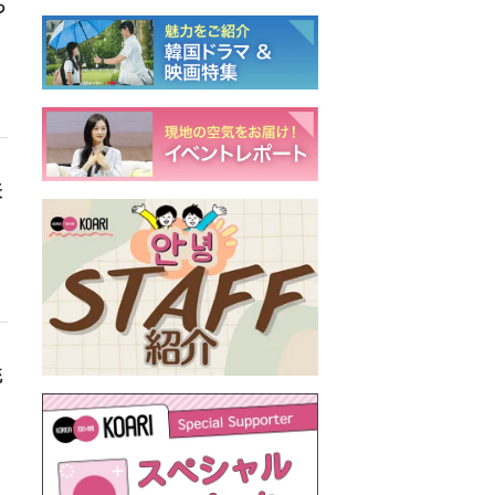
っ
表
統