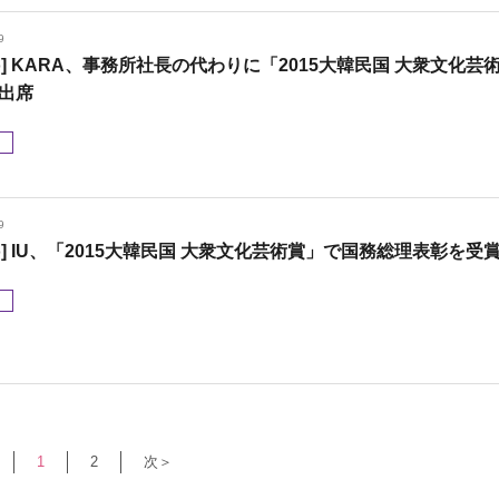
9
oto] KARA、事務所社長の代わりに「2015大韓民国 大衆文化芸
出席
メ
9
oto] IU、「2015大韓民国 大衆文化芸術賞」で国務総理表彰を受
メ
1
2
次＞