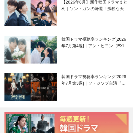
【2026年8月】新作韓国ドラマまと
め｜ソン・ガンの帰還！孤独な天才
高校生ピアニスト役
韓国ドラマ視聴率ランキング[2026
年7月第4週]｜アン・ヒヨン（EXID
ハニ）復帰作『愛が来る』に注目！
韓国ドラマ視聴率ランキング[2026
年7月第3週]｜ソ・ジソブ主演『エ
ージェント・キム』が勢い加速！