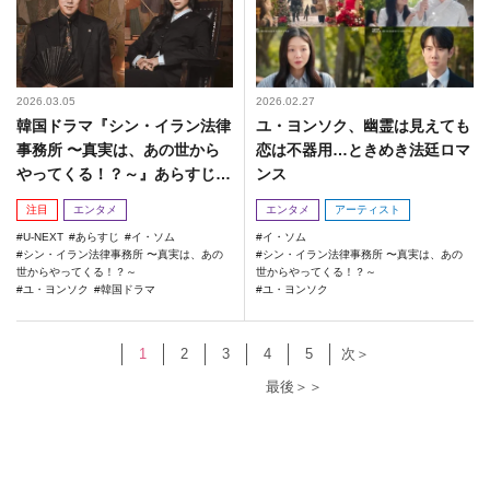
2026.03.05
2026.02.27
韓国ドラマ『シン・イラン法律
ユ・ヨンソク、幽霊は見えても
事務所 〜真実は、あの世から
恋は不器用…ときめき法廷ロマ
やってくる！？～』あらすじ紹
ンス
介
注目
エンタメ
エンタメ
アーティスト
U-NEXT
あらすじ
イ・ソム
イ・ソム
シン・イラン法律事務所 〜真実は、あの
シン・イラン法律事務所 〜真実は、あの
世からやってくる！？～
世からやってくる！？～
ユ・ヨンソク
韓国ドラマ
ユ・ヨンソク
1
2
3
4
5
次＞
最後＞＞