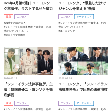
026年4月第5週]｜ユ・ヨンソ
ユ・ヨンソク、“眼差しだけで
ク主演作、ラストで見せた底力
ジャンルを変える”熱演
注目
エンタメ
エンタメ
アーティスト
21世紀の大君夫人
シン・イラン法律事務所 〜真実は、あの
シン・イラン法律事務所 〜真実は、あの
世からやってくる！？～
世からやってくる！？～
ユ・ヨンソク
韓国ドラマ視聴率
2026.03.19
2026.03.18
『シン・イラン法律事務所』主
ユ・ヨンソク、『シン・イラン
演！韓国俳優ユ・ヨンソクを徹
法律事務所』で圧巻の憑依演技
底解説
注目
エンタメ
エンタメ
アーティスト
シン・イラン法律事務所 〜真実は、あの
シン・イラン法律事務所 〜真実は、あの