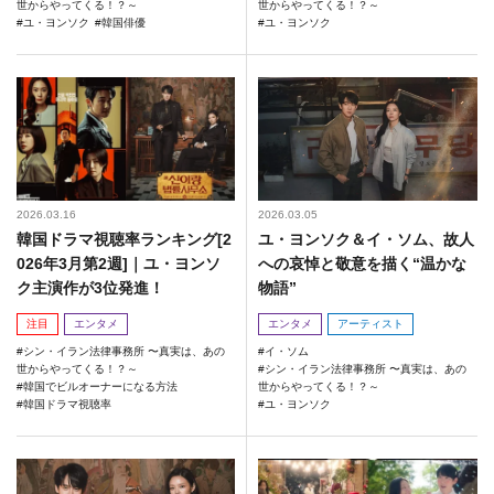
世からやってくる！？～
世からやってくる！？～
ユ・ヨンソク
韓国俳優
ユ・ヨンソク
2026.03.16
2026.03.05
韓国ドラマ視聴率ランキング[2
ユ・ヨンソク＆イ・ソム、故人
026年3月第2週]｜ユ・ヨンソ
への哀悼と敬意を描く“温かな
ク主演作が3位発進！
物語”
注目
エンタメ
エンタメ
アーティスト
シン・イラン法律事務所 〜真実は、あの
イ・ソム
世からやってくる！？～
シン・イラン法律事務所 〜真実は、あの
韓国でビルオーナーになる方法
世からやってくる！？～
韓国ドラマ視聴率
ユ・ヨンソク