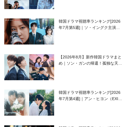
韓国ドラマ視聴率ランキング[2026
年7月第5週]｜ソ・イングク主演の
ラブコメがついに最終回！
【2026年8月】新作韓国ドラマまと
め｜ソン・ガンの帰還！孤独な天才
高校生ピアニスト役
韓国ドラマ視聴率ランキング[2026
年7月第4週]｜アン・ヒヨン（EXID
ハニ）復帰作『愛が来る』に注目！