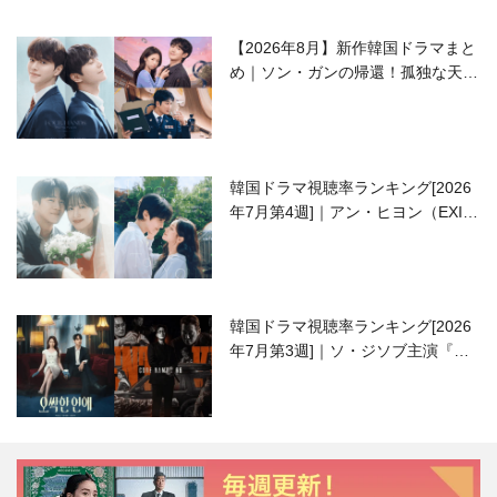
【2026年8月】新作韓国ドラマまと
め｜ソン・ガンの帰還！孤独な天才
高校生ピアニスト役
韓国ドラマ視聴率ランキング[2026
年7月第4週]｜アン・ヒヨン（EXID
ハニ）復帰作『愛が来る』に注目！
韓国ドラマ視聴率ランキング[2026
年7月第3週]｜ソ・ジソブ主演『エ
ージェント・キム』が勢い加速！