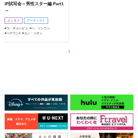
IP試写会～男性スター編 Part1
～
エンタメ
アーティスト
コ・ギョンピョ
ハ・ソンウン
ベテラン2
ユン・ジオン
1