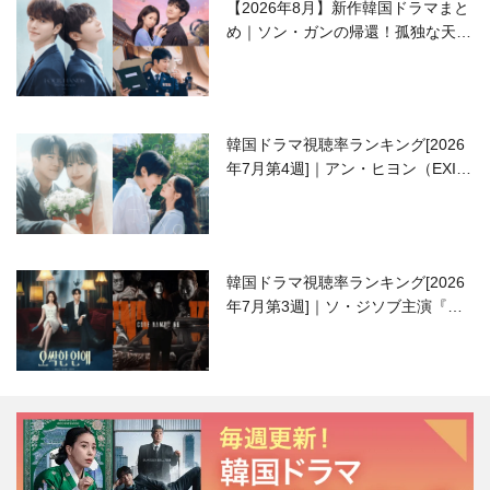
【2026年8月】新作韓国ドラマまと
め｜ソン・ガンの帰還！孤独な天才
高校生ピアニスト役
韓国ドラマ視聴率ランキング[2026
年7月第4週]｜アン・ヒヨン（EXID
ハニ）復帰作『愛が来る』に注目！
韓国ドラマ視聴率ランキング[2026
年7月第3週]｜ソ・ジソブ主演『エ
ージェント・キム』が勢い加速！