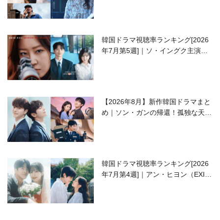
韓国ドラマ視聴率ランキング[2026
年7月第5週]｜ソ・イングク主演の
ラブコメがついに最終回！
【2026年8月】新作韓国ドラマまと
め｜ソン・ガンの帰還！孤独な天才
高校生ピアニスト役
韓国ドラマ視聴率ランキング[2026
年7月第4週]｜アン・ヒヨン（EXID
ハニ）復帰作『愛が来る』に注目！