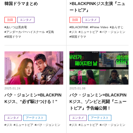
韓国ドラマまとめ
×BLACKPINKジス主演『ニュ
ートピア』
注目
エンタメ
注目
エンタメ
あいつは黒炎竜
BLACKPINK
Prime Video
あらすじ
アンダーカバーハイスクール
宝島
ジス
ニュートピア
パク・ジョンミン
韓国ドラマ
韓国ドラマ
2025.01.24
2025.01.08
パク・ジョンミン×BLACKPIN
パク・ジョンミン×BLACKPIN
Kジス、“必ず駆けつける！”
Kジス、ゾンビと死闘『ニュー
トピア』予告編公開！
エンタメ
アーティスト
エンタメ
アーティスト
ジス
ニュートピア
パク・ジョンミン
ジス
ニュートピア
パク・ジョンミン