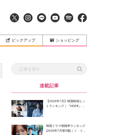
ピックアップ
ショッピング
連載記事
【2026年7月】韓国映画ヒッ
トランキング｜『HOPE』が
首位！8月公開の注目作は？
韓国ドラマ視聴率ランキング
[2026年7月第5週]｜ソ・イン