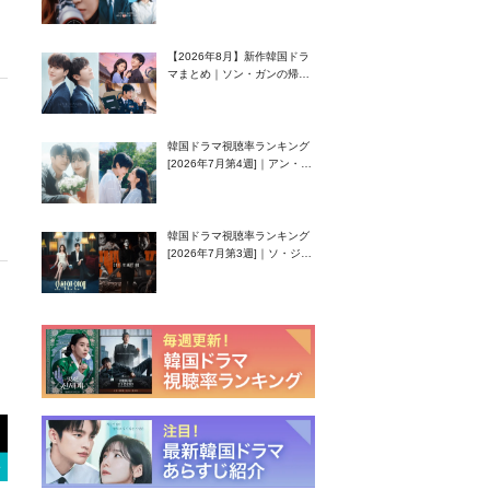
グク主演のラブコメがついに
最終回！
【2026年8月】新作韓国ドラ
マまとめ｜ソン・ガンの帰
還！孤独な天才高校生ピアニ
スト役
韓国ドラマ視聴率ランキング
[2026年7月第4週]｜アン・ヒ
ヨン（EXID ハニ）復帰作
『愛が来る』に注目！
韓国ドラマ視聴率ランキング
[2026年7月第3週]｜ソ・ジソ
ブ主演『エージェント・キ
ム』が勢い加速！