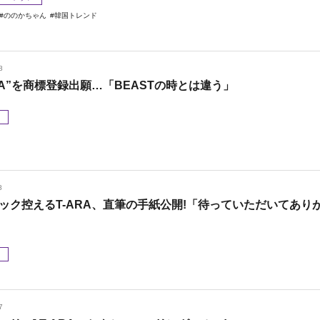
ののかちゃん
韓国トレンド
8
ARA”を商標登録出願…「BEASTの時とは違う」
メ
8
ック控えるT-ARA、直筆の手紙公開!「待っていただいてあり
メ
7