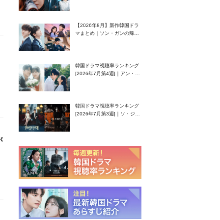
グク主演のラブコメがついに
最終回！
【2026年8月】新作韓国ドラ
マまとめ｜ソン・ガンの帰
還！孤独な天才高校生ピアニ
スト役
韓国ドラマ視聴率ランキング
[2026年7月第4週]｜アン・ヒ
ヨン（EXID ハニ）復帰作
『愛が来る』に注目！
韓国ドラマ視聴率ランキング
[2026年7月第3週]｜ソ・ジソ
ブ主演『エージェント・キ
ム』が勢い加速！
が