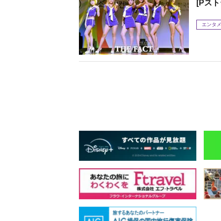
[Pス
エンタ