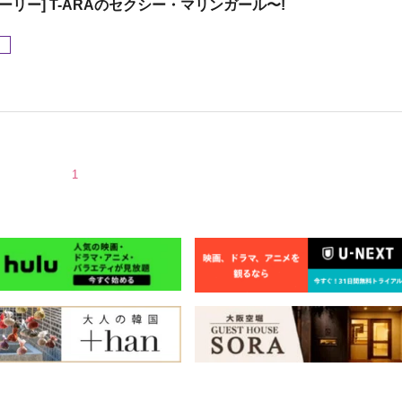
トーリー] T-ARAのセクシー・マリンガール〜!
メ
1