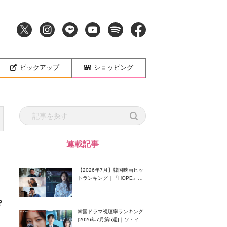
ピックアップ
ショッピング
連載記事
【2026年7月】韓国映画ヒッ
トランキング｜『HOPE』が
首位！8月公開の注目作は？
？
韓国ドラマ視聴率ランキング
[2026年7月第5週]｜ソ・イン