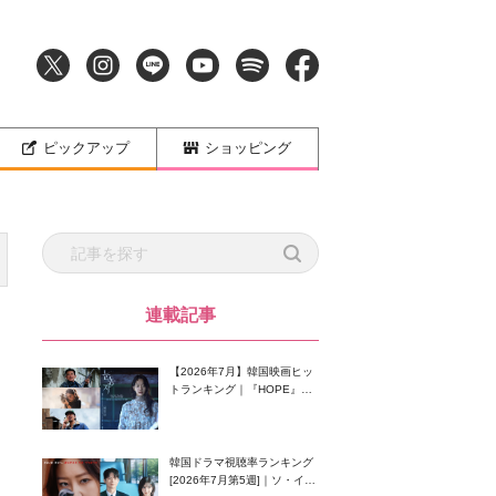
ピックアップ
ショッピング
連載記事
【2026年7月】韓国映画ヒッ
トランキング｜『HOPE』が
首位！8月公開の注目作は？
韓国ドラマ視聴率ランキング
[2026年7月第5週]｜ソ・イン