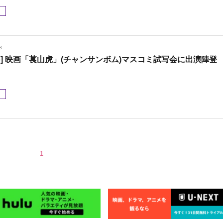
メ
8
oto] 映画「萇山虎」(チャンサンボム)マスコミ試写会に出演陣登
メ
1