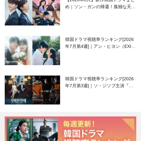
め｜ソン・ガンの帰還！孤独な天才
高校生ピアニスト役
韓国ドラマ視聴率ランキング[2026
年7月第4週]｜アン・ヒヨン（EXID
ハニ）復帰作『愛が来る』に注目！
韓国ドラマ視聴率ランキング[2026
年7月第3週]｜ソ・ジソブ主演『エ
ージェント・キム』が勢い加速！