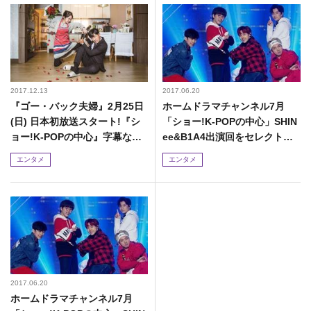
2017.12.13
2017.06.20
『ゴー・バック夫婦』2月25日
ホームドラマチャンネル7月
(日) 日本初放送スタート!『シ
「ショー!K-POPの中心」SHIN
ョー!K-POPの中心』字幕なし
ee&B1A4出演回をセレクト放
最新版も!
送
エンタメ
エンタメ
2017.06.20
ホームドラマチャンネル7月