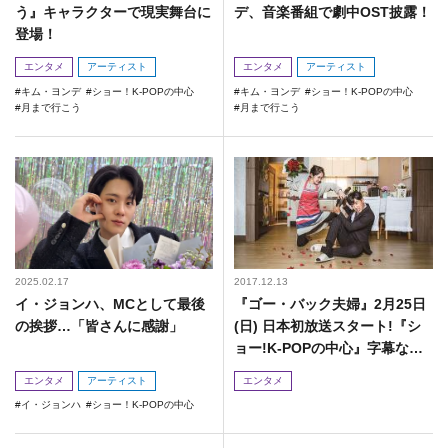
う』キャラクターで現実舞台に
デ、音楽番組で劇中OST披露！
登場！
エンタメ
アーティスト
エンタメ
アーティスト
キム・ヨンデ
ショー！K-POPの中心
キム・ヨンデ
ショー！K-POPの中心
月まで行こう
月まで行こう
2025.02.17
2017.12.13
イ・ジョンハ、MCとして最後
『ゴー・バック夫婦』2月25日
の挨拶…「皆さんに感謝」
(日) 日本初放送スタート!『シ
ョー!K-POPの中心』字幕なし
最新版も!
エンタメ
アーティスト
エンタメ
イ・ジョンハ
ショー！K-POPの中心