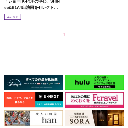
「ショー!K-POPの中心」SHIN
ee&B1A4出演回をセレクト放
送
エンタメ
1