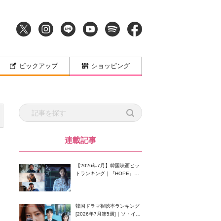
ピックアップ
ショッピング
連載記事
【2026年7月】韓国映画ヒッ
トランキング｜『HOPE』が
首位！8月公開の注目作は？
韓国ドラマ視聴率ランキング
[2026年7月第5週]｜ソ・イン