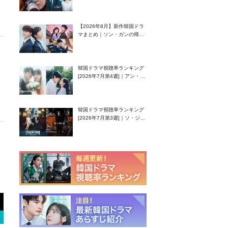
グク主演のラブコメがついに
最終回！
【2026年8月】新作韓国ドラ
マまとめ｜ソン・ガンの帰
還！孤独な天才高校生ピアニ
スト役
韓国ドラマ視聴率ランキング
[2026年7月第4週]｜アン・ヒ
ヨン（EXID ハニ）復帰作
『愛が来る』に注目！
韓国ドラマ視聴率ランキング
[2026年7月第3週]｜ソ・ジソ
ブ主演『エージェント・キ
ム』が勢い加速！