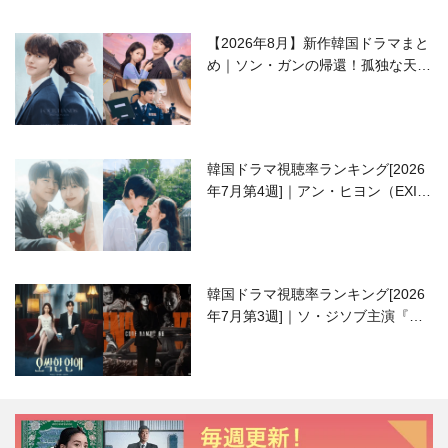
【2026年8月】新作韓国ドラマまと
め｜ソン・ガンの帰還！孤独な天才
高校生ピアニスト役
韓国ドラマ視聴率ランキング[2026
年7月第4週]｜アン・ヒヨン（EXID
ハニ）復帰作『愛が来る』に注目！
韓国ドラマ視聴率ランキング[2026
年7月第3週]｜ソ・ジソブ主演『エ
ージェント・キム』が勢い加速！