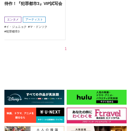
待作！『犯罪都市3』VIP試写会
エンタメ
アーティスト
イ・ジュニョク
マ・ドンソク
犯罪都市3
1