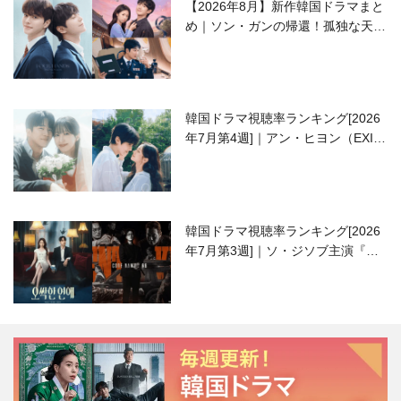
【2026年8月】新作韓国ドラマまと
め｜ソン・ガンの帰還！孤独な天才
高校生ピアニスト役
韓国ドラマ視聴率ランキング[2026
年7月第4週]｜アン・ヒヨン（EXID
ハニ）復帰作『愛が来る』に注目！
韓国ドラマ視聴率ランキング[2026
年7月第3週]｜ソ・ジソブ主演『エ
ージェント・キム』が勢い加速！